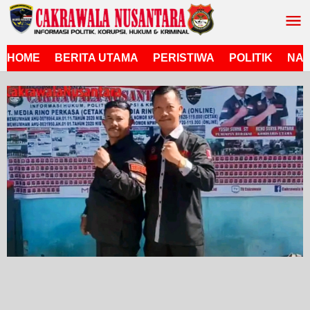
Lewati
ke
konten
HOME
BERITA UTAMA
PERISTIWA
POLITIK
NAS