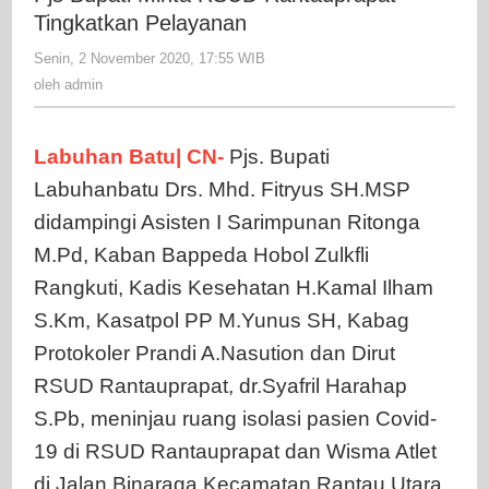
RSUD
Tingkatkan Pelayanan
Rantaupr
Senin, 2 November 2020, 17:55 WIB
oleh
Tingkatka
admin
oleh
admin
Pelayana
Labuhan Batu| CN-
Pjs. Bupati
Labuhanbatu Drs. Mhd. Fitryus SH.MSP
didampingi Asisten I Sarimpunan Ritonga
M.Pd, Kaban Bappeda Hobol Zulkfli
Rangkuti, Kadis Kesehatan H.Kamal Ilham
S.Km, Kasatpol PP M.Yunus SH, Kabag
Protokoler Prandi A.Nasution dan Dirut
RSUD Rantauprapat, dr.Syafril Harahap
S.Pb, meninjau ruang isolasi pasien Covid-
19 di RSUD Rantauprapat dan Wisma Atlet
di Jalan Binaraga Kecamatan Rantau Utara,