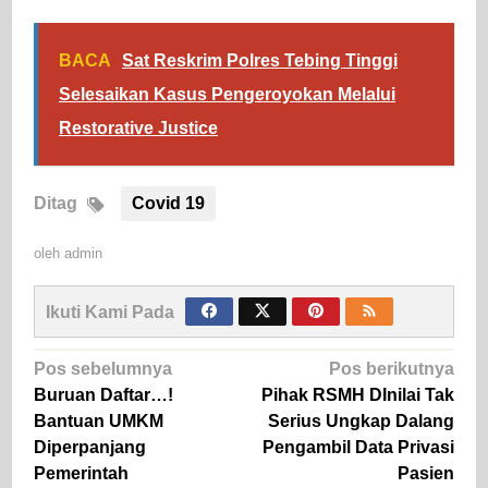
BACA
Sat Reskrim Polres Tebing Tinggi
Selesaikan Kasus Pengeroyokan Melalui
Restorative Justice
Ditag
Covid 19
oleh
admin
Ikuti Kami Pada
Navigasi
Pos sebelumnya
Pos berikutnya
pos
Buruan Daftar…!
Pihak RSMH DInilai Tak
Bantuan UMKM
Serius Ungkap Dalang
Diperpanjang
Pengambil Data Privasi
Pemerintah
Pasien