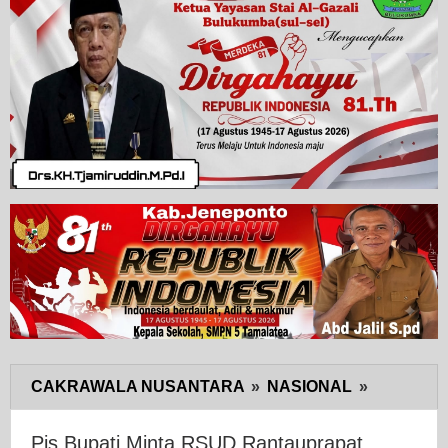
CAKRAWALA NUSANTARA
»
NASIONAL
»
Pjs
Bupati
Minta
Pjs Bupati Minta RSUD Rantauprapat