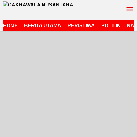
Lewati
ke
konten
HOME
BERITA UTAMA
PERISTIWA
POLITIK
NAS