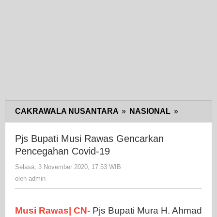
CAKRAWALA NUSANTARA
»
NASIONAL
»
Pjs
Bupati
Musi
Pjs Bupati Musi Rawas Gencarkan
Rawas
Pencegahan Covid-19
Gencarka
Selasa, 3 November 2020, 17:53 WIB
oleh
Pencegah
admin
oleh
admin
Covid-
19
Musi Rawas| CN-
Pjs Bupati Mura H. Ahmad