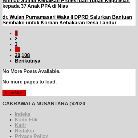
Brimob Sumut Kenalkan Profesi dan Tugas Kepolisian
kepada 37 Anak PPA di Nias
dr. Wulan Purnamasari Waka II DPRD Salurkan Bantuan
Sembako untuk Korban Kebakaran Desa Landur
1
2
3
…
20,108
Berikutnya
No More Posts Available.
No more pages to load.
View More
CAKRAWALA NUSANTARA @2020
Indeks
Kode Etik
Karir
Redaksi
Privacy Policy