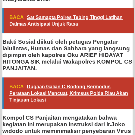
BACA
Sat Samapta Polres Tebing Tinggi Latihan
Dalmas Antisipasi Unjuk Rasa
Bakti Sosial diikuti oleh petugas Pengatur
lalulintas, Humas dan Sabhara yang langsung
dipimpin oleh kapolres Oku ARIEF HIDAYAT
RITONGA SIK melalui Wakapolres KOMPOL CS
PANJAITAN.
BACA
Dugaan Galian C Bodong Bermodus
Perataan Lokasi Mencuat, Krimsus Polda Riau Akan
Tinjauan Lokasi
Kompol CS Panjaitan mengatakan bahwa
kegiatan ini merupakan instruksi dari Ir.Joko
widodo untuk meminimalisir penyebaran Virus