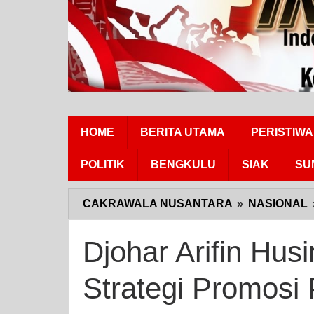
HOME
BERITA UTAMA
PERISTIWA
POLITIK
BENGKULU
SIAK
SU
CAKRAWALA NUSANTARA
»
NASIONAL
Djohar Arifin Hus
Strategi Promosi 