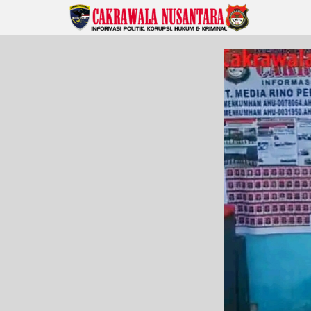
Lewati
ke
konten