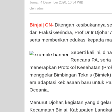
Jumat, 4 Desember 2020, 10:34 WIB
oleh
admin
oleh
admin
Binjai| CN-
Ditengah kesibukannya se
dari Fraksi Gerindra, Prof Dr Ir Djohar
serta memberikan edukasi kepada ma
Seperti kali ini, di
Rencana PA, serta
menerapkan Protokol Kesehatan (Prokes
menggelar Bimbingan Teknis (Bimtek) K
era adaptasi kebiasaan baru untuk Pas
Oceania.
Menurut Djohar, kegiatan yang digel
Kecamatan Binjai, Kabupaten Langkat