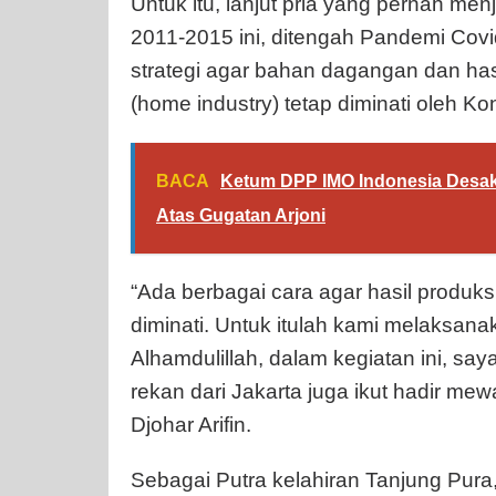
Untuk itu, lanjut pria yang pernah m
2011-2015 ini, ditengah Pandemi Co
strategi agar bahan dagangan dan hasi
(home industry) tetap diminati oleh K
BACA
Ketum DPP IMO Indonesia Desak
Atas Gugatan Arjoni
“Ada berbagai cara agar hasil produk
diminati. Untuk itulah kami melaksana
Alhamdulillah, dalam kegiatan ini, say
rekan dari Jakarta juga ikut hadir mewa
Djohar Arifin.
Sebagai Putra kelahiran Tanjung Pura