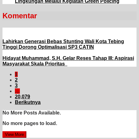
Lingkungan Melalui Kegiatan Green Policing
Komentar
Lahirkan Generasi Bebas Stunting Wali Kota Tebing
Tinggi Dorong Optimalisasi SP3 CATIN
Hidayat Muhammad, S.H. Gelar Reses Tahap III: Aspirasi
Masyarakat Skala Prioritas
1
2
3
…
20,079
Berikutnya
No More Posts Available.
No more pages to load.
View More