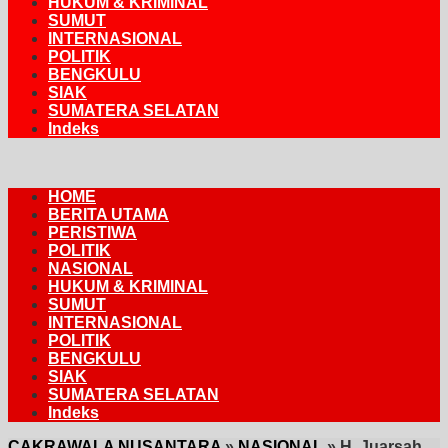
HUKUM & KRIMINAL
SUMUT
INTERNASIONAL
POLITIK
BENGKULU
SIAK
SUMATERA SELATAN
Indeks
HOME
BERITA UTAMA
PERISTIWA
POLITIK
NASIONAL
HUKUM & KRIMINAL
SUMUT
INTERNASIONAL
POLITIK
BENGKULU
SIAK
SUMATERA SELATAN
Indeks
CAKRAWALA NUSANTARA
»
NASIONAL
»
H. Juarsah