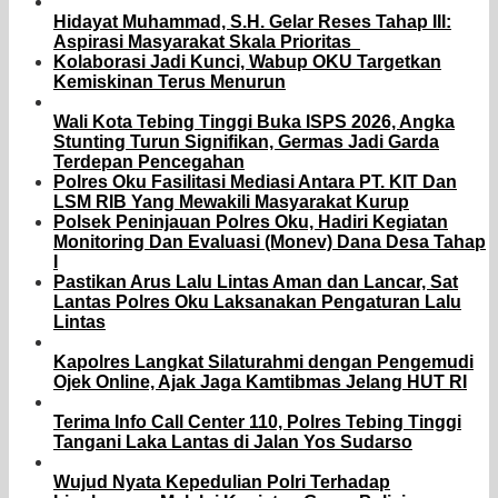
Hidayat Muhammad, S.H. Gelar Reses Tahap III:
Aspirasi Masyarakat Skala Prioritas
Kolaborasi Jadi Kunci, Wabup OKU Targetkan
Kemiskinan Terus Menurun
Wali Kota Tebing Tinggi Buka ISPS 2026, Angka
Stunting Turun Signifikan, Germas Jadi Garda
Terdepan Pencegahan
Polres Oku Fasilitasi Mediasi Antara PT. KIT Dan
LSM RIB Yang Mewakili Masyarakat Kurup
Polsek Peninjauan Polres Oku, Hadiri Kegiatan
Monitoring Dan Evaluasi (Monev) Dana Desa Tahap
I
Pastikan Arus Lalu Lintas Aman dan Lancar, Sat
Lantas Polres Oku Laksanakan Pengaturan Lalu
Lintas
Kapolres Langkat Silaturahmi dengan Pengemudi
Ojek Online, Ajak Jaga Kamtibmas Jelang HUT RI
Terima Info Call Center 110, Polres Tebing Tinggi
Tangani Laka Lantas di Jalan Yos Sudarso
Wujud Nyata Kepedulian Polri Terhadap