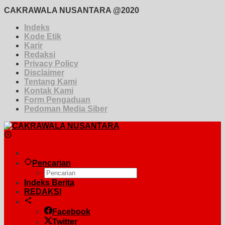
CAKRAWALA NUSANTARA @2020
Indeks
Kode Etik
Karir
Redaksi
Privacy Policy
Disclaimer
Tentang Kami
Kontak Kami
Form Pengaduan
Pedoman Media Siber
Pencarian
Indeks Berita
REDAKSI
Facebook
Twitter