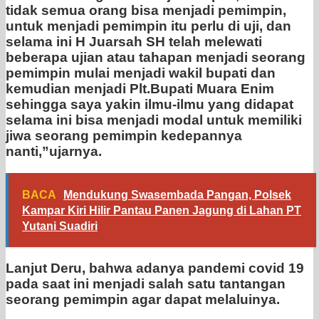
tidak semua orang bisa menjadi pemimpin,
untuk menjadi pemimpin itu perlu di uji, dan
selama ini H Juarsah SH telah melewati
beberapa ujian atau tahapan menjadi seorang
pemimpin mulai menjadi wakil bupati dan
kemudian menjadi Plt.Bupati Muara Enim
sehingga saya yakin ilmu-ilmu yang didapat
selama ini bisa menjadi modal untuk memiliki
jiwa seorang pemimpin kedepannya
nanti,”ujarnya.
BACA
Mendukung Swasembada Pangan, Polsek
Kampar Kiri Hilir Pantau Panen Jagung di Lahan PT
Yutani Suadiri
Lanjut Deru, bahwa adanya pandemi covid 19
pada saat ini menjadi salah satu tantangan
seorang pemimpin agar dapat melaluinya.