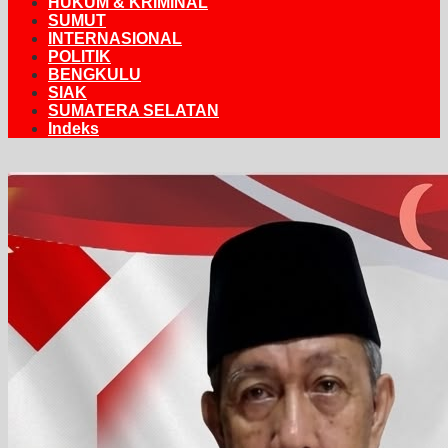
HUKUM & KRIMINAL
SUMUT
INTERNASIONAL
POLITIK
BENGKULU
SIAK
SUMATERA SELATAN
Indeks