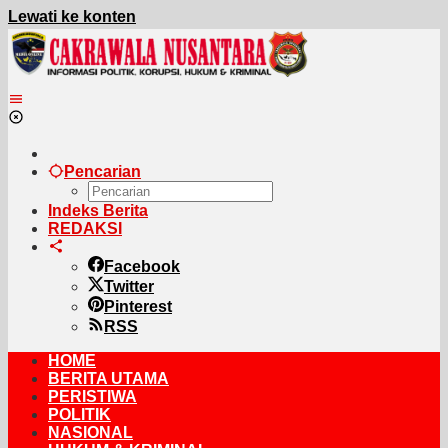
Lewati ke konten
Pencarian
Indeks Berita
REDAKSI
Facebook
Twitter
Pinterest
RSS
HOME
BERITA UTAMA
PERISTIWA
POLITIK
NASIONAL