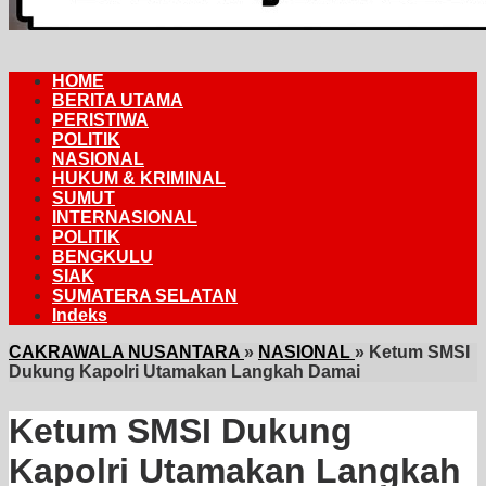
HOME
BERITA UTAMA
PERISTIWA
POLITIK
NASIONAL
HUKUM & KRIMINAL
SUMUT
INTERNASIONAL
POLITIK
BENGKULU
SIAK
SUMATERA SELATAN
Indeks
CAKRAWALA NUSANTARA
»
NASIONAL
»
Ketum SMSI
Dukung Kapolri Utamakan Langkah Damai
Ketum SMSI Dukung
Kapolri Utamakan Langkah