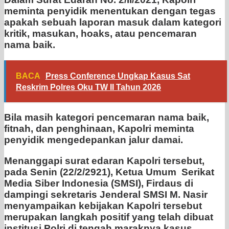
meminta penyidik menentukan dengan tegas
apakah sebuah laporan masuk dalam kategori
kritik, masukan, hoaks, atau pencemaran
nama baik.
BACA
Press Conference Ungkap Kasus Sat
Reskrim Polres Oku TW II Tahun 2026
Bila masih kategori pencemaran nama baik,
fitnah, dan penghinaan, Kapolri meminta
penyidik mengedepankan jalur damai.
Menanggapi surat edaran Kapolri tersebut,
pada Senin (22/2/2921), Ketua Umum Serikat
Media Siber Indonesia (SMSI), Firdaus di
dampingi sekretaris Jenderal SMSI M. Nasir
menyampaikan kebijakan Kapolri tersebut
merupakan langkah positif yang telah dibuat
institusi Polri di tengah maraknya kasus