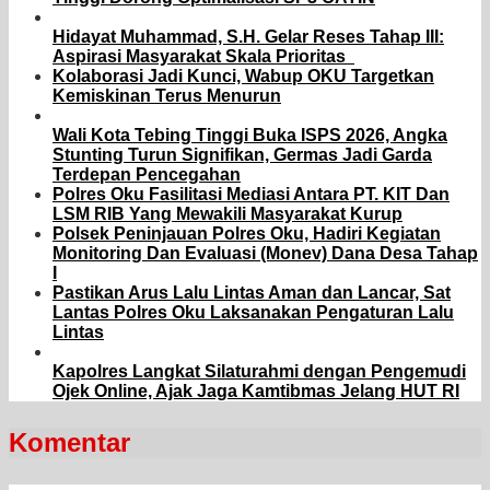
Hidayat Muhammad, S.H. Gelar Reses Tahap III:
Aspirasi Masyarakat Skala Prioritas
Kolaborasi Jadi Kunci, Wabup OKU Targetkan
Kemiskinan Terus Menurun
Wali Kota Tebing Tinggi Buka ISPS 2026, Angka
Stunting Turun Signifikan, Germas Jadi Garda
Terdepan Pencegahan
Polres Oku Fasilitasi Mediasi Antara PT. KIT Dan
LSM RIB Yang Mewakili Masyarakat Kurup
Polsek Peninjauan Polres Oku, Hadiri Kegiatan
Monitoring Dan Evaluasi (Monev) Dana Desa Tahap
I
Pastikan Arus Lalu Lintas Aman dan Lancar, Sat
Lantas Polres Oku Laksanakan Pengaturan Lalu
Lintas
Kapolres Langkat Silaturahmi dengan Pengemudi
Ojek Online, Ajak Jaga Kamtibmas Jelang HUT RI
Komentar