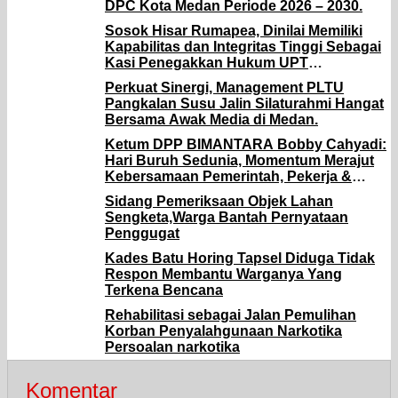
DPC Kota Medan Periode 2026 – 2030.
Sosok Hisar Rumapea, Dinilai Memiliki
Kapabilitas dan Integritas Tinggi Sebagai
Kasi Penegakkan Hukum UPT
Pengawasan Ketenagakerjaan Wilayah II
Perkuat Sinergi, Management PLTU
Disnaker Sumut.
Pangkalan Susu Jalin Silaturahmi Hangat
Bersama Awak Media di Medan.
Ketum DPP BIMANTARA Bobby Cahyadi:
Hari Buruh Sedunia, Momentum Merajut
Kebersamaan Pemerintah, Pekerja &
Pengusaha.
Sidang Pemeriksaan Objek Lahan
Sengketa,Warga Bantah Pernyataan
Penggugat
Kades Batu Horing Tapsel Diduga Tidak
Respon Membantu Warganya Yang
Terkena Bencana
Rehabilitasi sebagai Jalan Pemulihan
Korban Penyalahgunaan Narkotika
Persoalan narkotika
Komentar