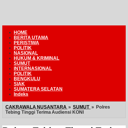
HOME
BERITA UTAMA
PERISTIWA
POLITIK
NASIONAL
HUKUM & KRIMINAL
SUMUT
INTERNASIONAL
POLITIK
BENGKULU
SIAK
SUMATERA SELATAN
Indeks
CAKRAWALA NUSANTARA
»
SUMUT
»
Polres
Tebing Tinggi Terima Audiensi KONI