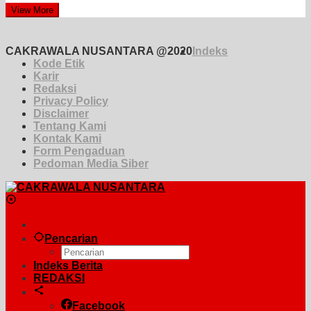
View More
CAKRAWALA NUSANTARA @2020
Indeks
Kode Etik
Karir
Redaksi
Privacy Policy
Disclaimer
Tentang Kami
Kontak Kami
Form Pengaduan
Pedoman Media Siber
Pencarian
Indeks Berita
REDAKSI
Facebook