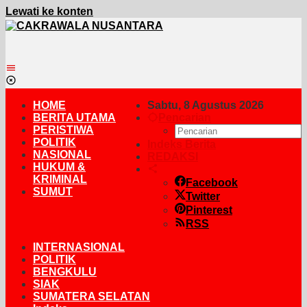
Lewati ke konten
HOME
Sabtu, 8 Agustus 2026
BERITA UTAMA
Pencarian
PERISTIWA
POLITIK
Indeks Berita
NASIONAL
REDAKSI
HUKUM &
KRIMINAL
Facebook
SUMUT
Twitter
Pinterest
RSS
INTERNASIONAL
POLITIK
BENGKULU
SIAK
SUMATERA SELATAN