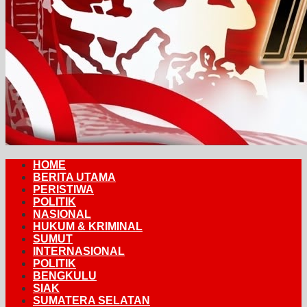
HOME
BERITA UTAMA
PERISTIWA
POLITIK
NASIONAL
HUKUM & KRIMINAL
SUMUT
INTERNASIONAL
POLITIK
BENGKULU
SIAK
SUMATERA SELATAN