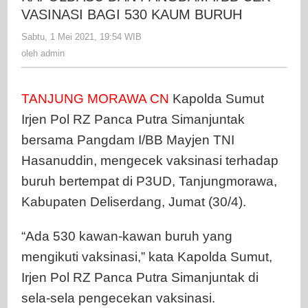
I/BB
VASINASI BAGI 530 KAUM BURUH
CEK
Sabtu, 1 Mei 2021, 19:54 WIB
oleh
VASINASI
admin
oleh
admin
BAGI
530
KAUM
TANJUNG MORAWA CN
Kapolda Sumut
BURUH
Irjen Pol RZ Panca Putra Simanjuntak
bersama Pangdam I/BB Mayjen TNI
Hasanuddin, mengecek vaksinasi terhadap
buruh bertempat di P3UD, Tanjungmorawa,
Kabupaten Deliserdang, Jumat (30/4).
“Ada 530 kawan-kawan buruh yang
mengikuti vaksinasi,” kata Kapolda Sumut,
Irjen Pol RZ Panca Putra Simanjuntak di
sela-sela pengecekan vaksinasi.