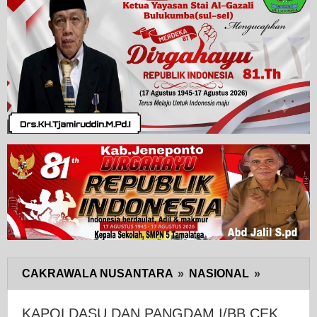
CAKRAWALA NUSANTARA
»
NASIONAL
»
KAPOLD
DAN
PANGDA
KAPOLDASU DAN PANGDAM I/BB CEK