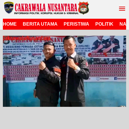
Lewati
ke
konten
HOME
BERITA UTAMA
PERISTIWA
POLITIK
NAS