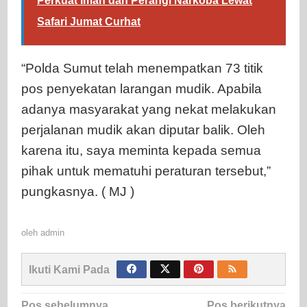
Perkuat Iman dan Perangi Narkoba Lewat
Safari Jumat Curhat
“Polda Sumut telah menempatkan 73 titik
pos penyekatan larangan mudik. Apabila
adanya masyarakat yang nekat melakukan
perjalanan mudik akan diputar balik. Oleh
karena itu, saya meminta kepada semua
pihak untuk mematuhi peraturan tersebut,”
pungkasnya. ( MJ )
oleh
admin
Ikuti Kami Pada
Navigasi
Pos sebelumnya
Pos berikutnya