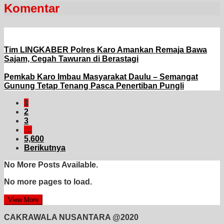
Komentar
Tim LINGKABER Polres Karo Amankan Remaja Bawa
Sajam, Cegah Tawuran di Berastagi
Pemkab Karo Imbau Masyarakat Daulu – Semangat
Gunung Tetap Tenang Pasca Penertiban Pungli
1
2
3
…
5,600
Berikutnya
No More Posts Available.
No more pages to load.
View More
CAKRAWALA NUSANTARA @2020