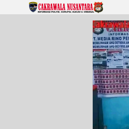
Lewati
ke
konten