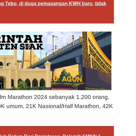
g Tebo, di duga pemasangan KWH baru ,tidak
alm Marathon 2024 sebanyak 1.200 orang,
, 10K umum, 21K Nasional/Half Marathon, 42K