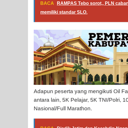
BACA
RAMPAS Tebo sorot,, PLN caban
memiliki standar SLO.
Adapun peserta yang mengikuti Oil F
antara lain, 5K Pelajar, 5K TNI/Polri
Nasional/Full Marathon.