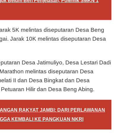
juk Belum Beri Penjelasan, Polemik SMKN 1
, Jarak 5K melintas diseputaran Desa Beng
ai. Jarak 10K melintas diseputaran Desa
putaran Desa Jatimuliyo, Desa Lestari Dadi
 Marathon melintas diseputaran Desa
elati II dan Desa Bingkat dan Desa
Petuaran Hilir dan Desa Beng Abing.
ANGAN RAKYAT JAMBI: DARI PERLAWANAN
GGA KEMBALI KE PANGKUAN NKRI