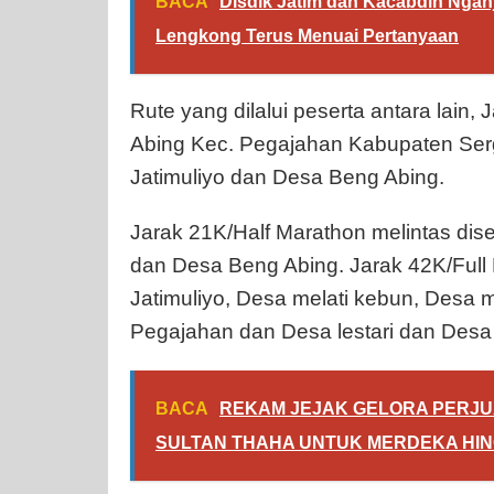
BACA
Disdik Jatim dan Kacabdin Ngan
Lengkong Terus Menuai Pertanyaan
Rute yang dilalui peserta antara lain
Abing Kec. Pegajahan Kabupaten Serg
Jatimuliyo dan Desa Beng Abing.
Jarak 21K/Half Marathon melintas dise
dan Desa Beng Abing. Jarak 42K/Full
Jatimuliyo, Desa melati kebun, Desa m
Pegajahan dan Desa lestari dan Desa 
BACA
REKAM JEJAK GELORA PERJU
SULTAN THAHA UNTUK MERDEKA HIN