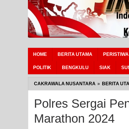
HOME
BERITA UTAMA
PERISTIWA
POLITIK
BENGKULU
SIAK
SU
CAKRAWALA NUSANTARA
»
BERITA UT
Polres Sergai Pe
Marathon 2024