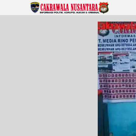
Lewati
ke
konten