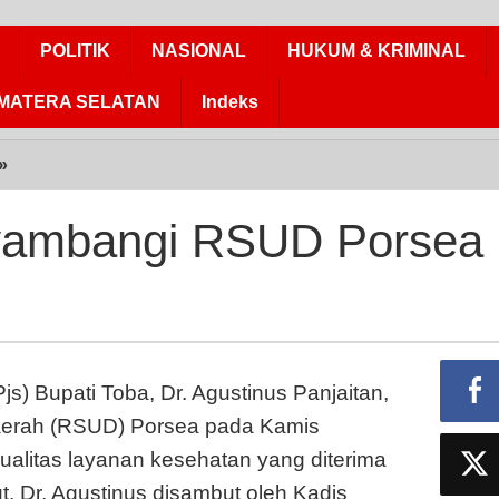
POLITIK
NASIONAL
HUKUM & KRIMINAL
MATERA SELATAN
Indeks
»
Kadishubsu
Menyambangi
RSUD
yambangi RSUD Porsea
Porsea
s) Bupati Toba, Dr. Agustinus Panjaitan,
rah (RSUD) Porsea pada Kamis
ualitas layanan kesehatan yang diterima
, Dr. Agustinus disambut oleh Kadis