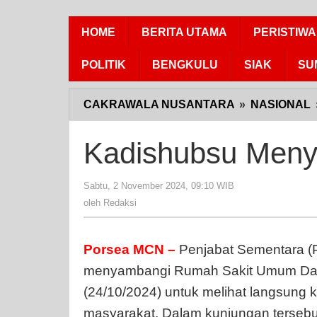
HOME
BERITA UTAMA
PERISTIWA
POLITIK
BENGKULU
SIAK
SU
CAKRAWALA NUSANTARA
»
NASIONAL
Kadishubsu Men
Sabtu, 2 November 2024, 09:10 WIB
oleh
Redaksi
oleh
Redaksi
Porsea MCN –
Penjabat Sementara (Pj
menyambangi Rumah Sakit Umum Dae
(24/10/2024) untuk melihat langsung k
masyarakat. Dalam kunjungan tersebut