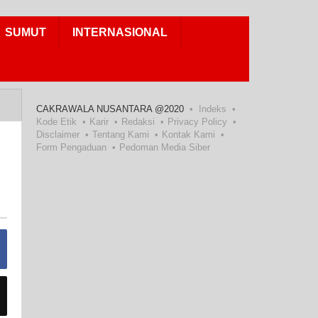
SUMUT
INTERNASIONAL
CAKRAWALA NUSANTARA @2020
Indeks
Kode Etik
Karir
Redaksi
Privacy Policy
Disclaimer
Tentang Kami
Kontak Kami
Form Pengaduan
Pedoman Media Siber