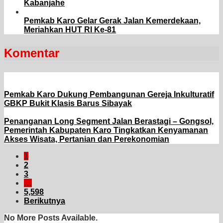
Kabanjahe
Pemkab Karo Gelar Gerak Jalan Kemerdekaan,
Meriahkan HUT RI Ke-81
Komentar
Pemkab Karo Dukung Pembangunan Gereja Inkulturatif
GBKP Bukit Klasis Barus Sibayak
Penanganan Long Segment Jalan Berastagi – Gongsol,
Pemerintah Kabupaten Karo Tingkatkan Kenyamanan
Akses Wisata, Pertanian dan Perekonomian
1
2
3
…
5,598
Berikutnya
No More Posts Available.