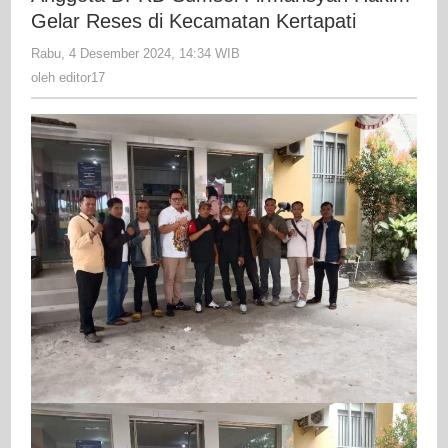
Firmansy
Gelar Reses di Kecamatan Kertapati
Hakim
Rabu, 4 Desember 2024, 14:34 WIB
oleh
Gelar
editor17
oleh
editor17
Reses
di
Kecamata
Kertapati