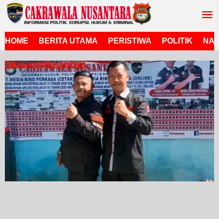
Lewati
ke
konten
HOME
BERITA UTAMA
PERISTIWA
POLITIK
NAS