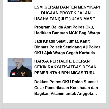
Rambe.
LSM ,GERAM BANTEN MENYIKAPI
, … DUGAAN PROYEK JALAN
USAHA TANI( JUT ) UJAN MAS ”
DINAS TPHP MUARA ENIM 2026,
Program Belida Asri Polres Oku,
DIKERJAKAN SEBELUM TAYANG
Hadirkan Bantuan MCK Bagi Warga
DI LPSE
Jadi Khatib Salat Jumat, Kanit
Binmas Polsek Semidang Aji Polres
OKU Ajak Warga Cegah Karhutla
Sejak Dini
HARGA PERTALITE ECERAN
CEKIK RAKYAT!SATBAS DESAK
PEMERINTAH BPH MIGAS TURUN
TANGAN
Dokkes Polres OKU Polda Sumsel
Gelar Pemeriksaan Kesehatan dan
Bagikan Vitamin untuk Anggota
Polsek Semidang Aji