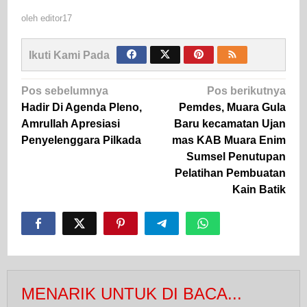
oleh
editor17
Ikuti Kami Pada
Navigasi
Pos sebelumnya
Pos berikutnya
pos
Hadir Di Agenda Pleno,
Pemdes, Muara Gula
Amrullah Apresiasi
Baru kecamatan Ujan
Penyelenggara Pilkada
mas KAB Muara Enim
Sumsel Penutupan
Pelatihan Pembuatan
Kain Batik
MENARIK UNTUK DI BACA...