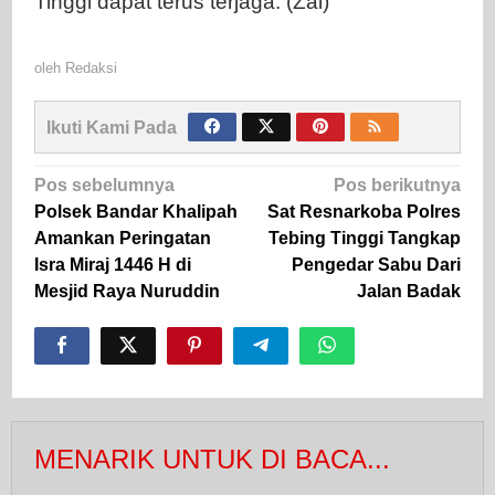
Tinggi dapat terus terjaga. (Zai)
oleh
Redaksi
Ikuti Kami Pada
Navigasi
Pos sebelumnya
Pos berikutnya
pos
Polsek Bandar Khalipah
Sat Resnarkoba Polres
Amankan Peringatan
Tebing Tinggi Tangkap
Isra Miraj 1446 H di
Pengedar Sabu Dari
Mesjid Raya Nuruddin
Jalan Badak
MENARIK UNTUK DI BACA...