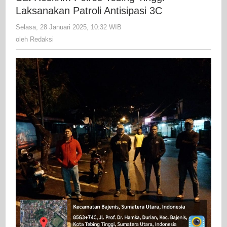
Tebing
Laksanakan Patroli Antisipasi 3C
Tinggi
Selasa, 28 Januari 2025, 10:32 WIB
oleh
Laksanak
Redaksi
oleh
Redaksi
Patroli
Antisipasi
3C