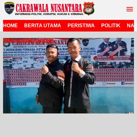
Lewati
ke
konten
HOME
BERITA UTAMA
PERISTIWA
POLITIK
NAS