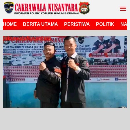
Lewati
ke
konten
HOME
BERITA UTAMA
PERISTIWA
POLITIK
NAS