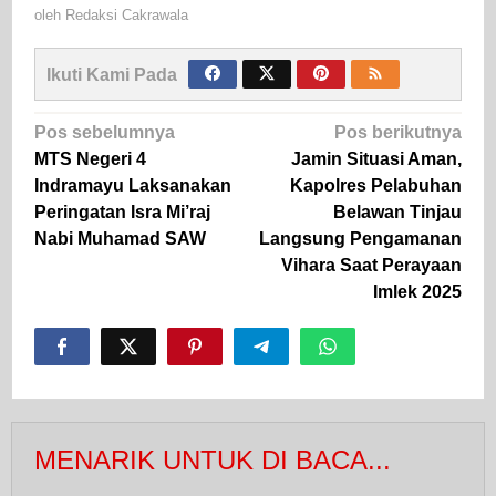
oleh
Redaksi Cakrawala
Ikuti Kami Pada
Navigasi
Pos sebelumnya
Pos berikutnya
pos
MTS Negeri 4
Jamin Situasi Aman,
Indramayu Laksanakan
Kapolres Pelabuhan
Peringatan Isra Mi’raj
Belawan Tinjau
Nabi Muhamad SAW
Langsung Pengamanan
Vihara Saat Perayaan
Imlek 2025
MENARIK UNTUK DI BACA...