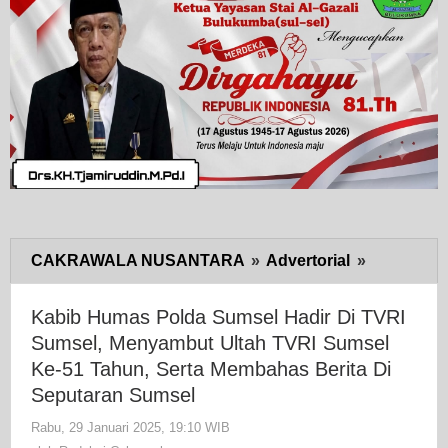
CAKRAWALA NUSANTARA
»
Advertorial
»
Kabib
Humas
Polda
Kabib Humas Polda Sumsel Hadir Di TVRI
Sumsel
Sumsel, Menyambut Ultah TVRI Sumsel
Hadir
Ke-51 Tahun, Serta Membahas Berita Di
Di
Seputaran Sumsel
TVRI
Rabu, 29 Januari 2025, 19:10 WIB
oleh
Sumsel,
Redaksi