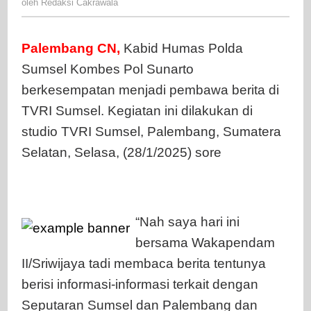
oleh
Redaksi Cakrawala
Menyamb
Cakrawala
Ultah
TVRI
Palembang
CN,
Kabid Humas Polda
Sumsel
Sumsel Kombes Pol Sunarto
Ke-
51
berkesempatan menjadi pembawa berita di
Tahun,
TVRI Sumsel. Kegiatan ini dilakukan di
Serta
studio TVRI Sumsel, Palembang, Sumatera
Membaha
Selatan, Selasa, (28/1/2025) sore
Berita
Di
Seputaran
Sumsel
“Nah saya hari ini
bersama Wakapendam
II/Sriwijaya tadi membaca berita tentunya
berisi informasi-informasi terkait dengan
Seputaran Sumsel dan Palembang dan