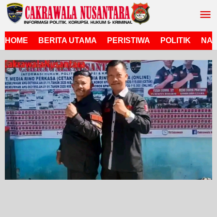
Lewati
ke
konten
HOME
BERITA UTAMA
PERISTIWA
POLITIK
NAS