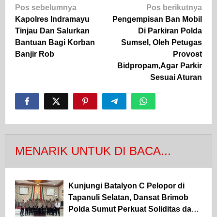
Navigasi
Pos sebelumnya
Pos berikutnya
pos
Kapolres Indramayu
Pengempisan Ban Mobil
Tinjau Dan Salurkan
Di Parkiran Polda
Bantuan Bagi Korban
Sumsel, Oleh Petugas
Banjir Rob
Provost
Bidpropam,Agar Parkir
Sesuai Aturan
MENARIK UNTUK DI BACA...
Kunjungi Batalyon C Pelopor di
Tapanuli Selatan, Dansat Brimob
Polda Sumut Perkuat Soliditas dan