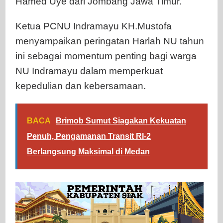
Hamed Uye dari Jombang Jawa Timur.
Ketua PCNU Indramayu KH.Mustofa
menyampaikan peringatan Harlah NU tahun
ini sebagai momentum penting bagi warga
NU Indramayu dalam memperkuat
kepedulian dan kebersamaan.
BACA
Brimob Sumut Siagakan Kekuatan
Penuh, Pengamanan Transit RI-2
Berlangsung Maksimal di Medan