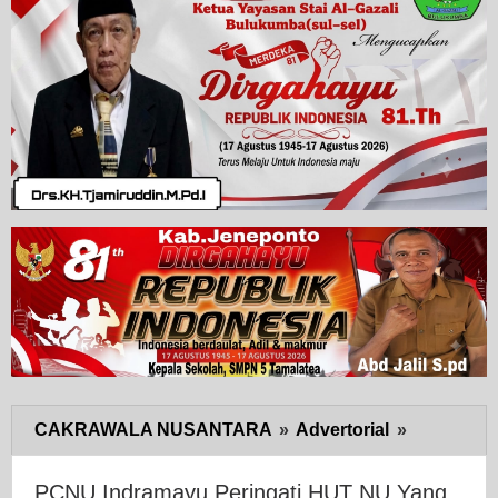
CAKRAWALA NUSANTARA
»
Advertorial
»
PCNU
Indramay
Peringati
PCNU Indramayu Peringati HUT NU Yang