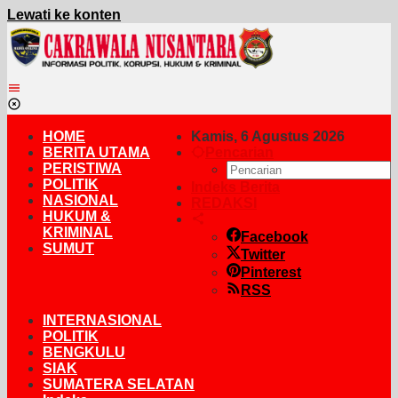
Lewati ke konten
HOME
Kamis, 6 Agustus 2026
BERITA UTAMA
Pencarian
PERISTIWA
POLITIK
Indeks Berita
NASIONAL
REDAKSI
HUKUM &
KRIMINAL
Facebook
SUMUT
Twitter
Pinterest
RSS
INTERNASIONAL
POLITIK
BENGKULU
SIAK
SUMATERA SELATAN