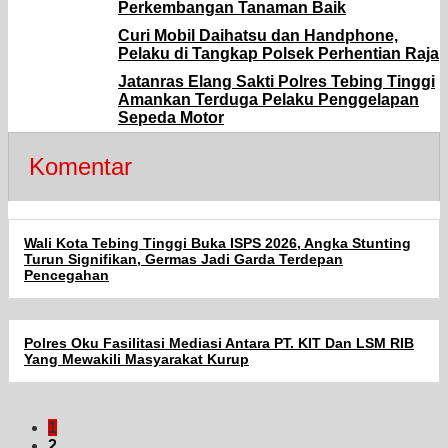
Perkembangan Tanaman Baik
Curi Mobil Daihatsu dan Handphone,
Pelaku di Tangkap Polsek Perhentian Raja
Jatanras Elang Sakti Polres Tebing Tinggi
Amankan Terduga Pelaku Penggelapan
Sepeda Motor
Komentar
Wali Kota Tebing Tinggi Buka ISPS 2026, Angka Stunting
Turun Signifikan, Germas Jadi Garda Terdepan
Pencegahan
Polres Oku Fasilitasi Mediasi Antara PT. KIT Dan LSM RIB
Yang Mewakili Masyarakat Kurup
1
2