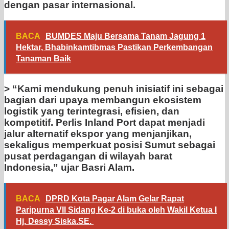
dengan pasar internasional.
BACA
BUMDES Maju Bersama Tanam Jagung 1
Hektar, Bhabinkamtibmas Pastikan Perkembangan
Tanaman Baik
> “Kami mendukung penuh inisiatif ini sebagai
bagian dari upaya membangun ekosistem
logistik yang terintegrasi, efisien, dan
kompetitif. Perlis Inland Port dapat menjadi
jalur alternatif ekspor yang menjanjikan,
sekaligus memperkuat posisi Sumut sebagai
pusat perdagangan di wilayah barat
Indonesia,” ujar Basri Alam.
BACA
DPRD Kota Pagar Alam Gelar Rapat
Paripurna VII Sidang Ke-2 di buka oleh Wakil Ketua I
Hj. Dessy Siska.SE. ‎