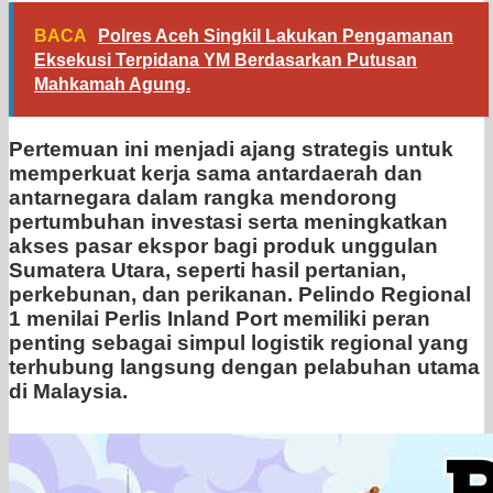
BACA
Polres Aceh Singkil Lakukan Pengamanan
Eksekusi Terpidana YM Berdasarkan Putusan
Mahkamah Agung.
Pertemuan ini menjadi ajang strategis untuk
memperkuat kerja sama antardaerah dan
antarnegara dalam rangka mendorong
pertumbuhan investasi serta meningkatkan
akses pasar ekspor bagi produk unggulan
Sumatera Utara, seperti hasil pertanian,
perkebunan, dan perikanan. Pelindo Regional
1 menilai Perlis Inland Port memiliki peran
penting sebagai simpul logistik regional yang
terhubung langsung dengan pelabuhan utama
di Malaysia.