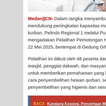
Medan||CN-
Dalam rangka menyambut 
mendukung peningkatan kapasitas ma
kurban, Pelindo Regional 1 melalui 
mengadakan Pelatihan Pemotongan H
22 Mei 2025, bertempat di Gedung Grh
Pelatihan ini diikuti oleh 48 peserta 
masjid, penggiat dakwah, dan masyara
untuk memberikan pemahaman yang be
cara penyembelihan hewan qurban, s
penyembelihan yang higienis dan ses
BACA
Kandang Kosong, Penyertaan Mo