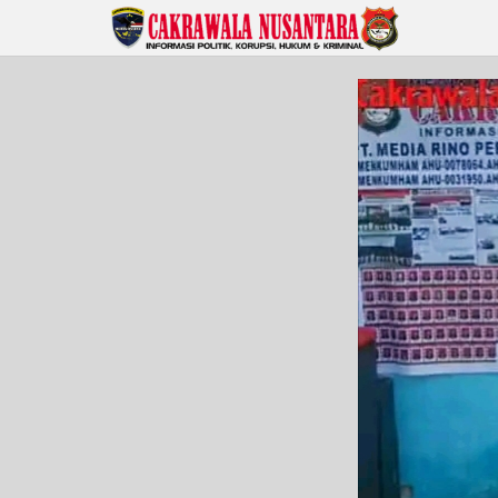
Lewati
ke
konten