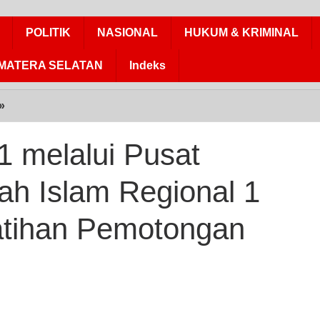
POLITIK
NASIONAL
HUKUM & KRIMINAL
MATERA SELATAN
Indeks
»
Pelindo
Regional
1
1 melalui Pusat
melalui
Pusat
h Islam Regional 1
Pembinaan
Dakwah
tihan Pemotongan
Islam
Regional
1
Mengadakan
Pelatihan
Pemotongan