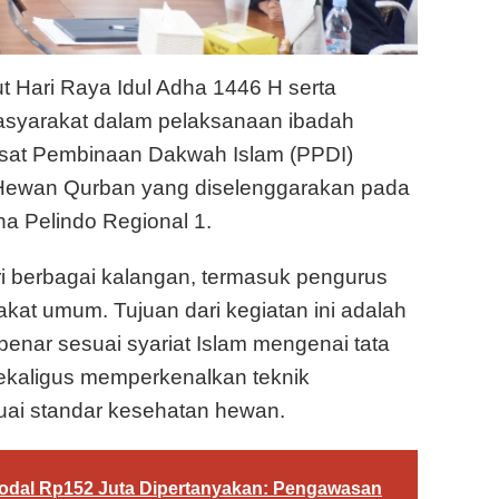
Hari Raya Idul Adha 1446 H serta
syarakat dalam pelaksanaan ibadah
Pusat Pembinaan Dakwah Islam (PPDI)
ewan Qurban yang diselenggarakan pada
a Pelindo Regional 1.
dari berbagai kalangan, termasuk pengurus
kat umum. Tujuan dari kegiatan ini adalah
nar sesuai syariat Islam mengenai tata
ekaligus memperkenalkan teknik
uai standar kesehatan hewan.
dal Rp152 Juta Dipertanyakan: Pengawasan