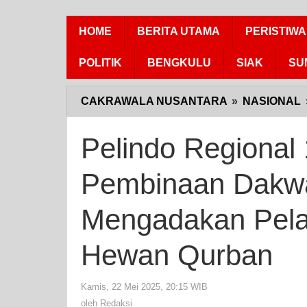
HOME
BERITA UTAMA
PERISTIWA
POLITIK
BENGKULU
SIAK
SU
CAKRAWALA NUSANTARA
»
NASIONAL
Pelindo Regional 
Pembinaan Dakwa
Mengadakan Pela
Hewan Qurban
Kamis, 22 Mei 2025, 20:15 WIB
oleh
Redaksi
oleh
Redaksi