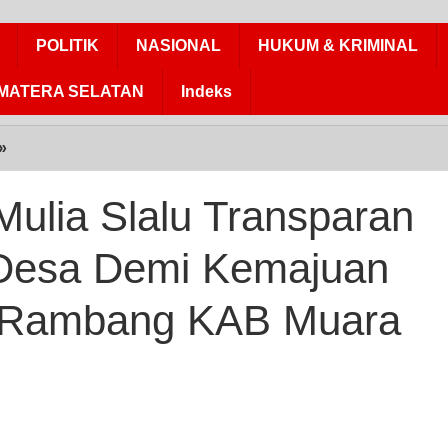
POLITIK
NASIONAL
HUKUM & KRIMINAL
MATERA SELATAN
Indeks
»
PEMDES
Marga
Mulia
lia Slalu Transparan
Slalu
Transparan
Desa Demi Kemajuan
Mengelola
Dana
 Rambang KAB Muara
Desa
Demi
Kemajuan
Desa
kecamatan
Rambang