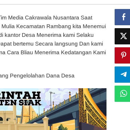
KAB
Muara
m Media Cakrawala Nusantara Saat
Enim
dalam
ga Mulia Kecamatan Rambang kita Menemui
 di kantor Desa Menerima kami Selaku
 Dapat bertemu Secara langsung Dan kami
ma Cara Bliau Menerima Kedatangan Kami
ntang Pengelolahan Dana Desa