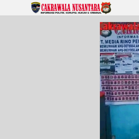
Lewati
ke
konten