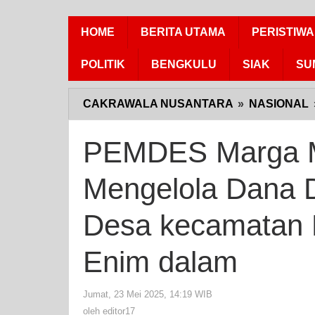
HOME
BERITA UTAMA
PERISTIWA
POLITIK
BENGKULU
SIAK
SU
CAKRAWALA NUSANTARA
»
NASIONAL
PEMDES Marga Mu
Mengelola Dana 
Desa kecamatan
Enim dalam
Jumat, 23 Mei 2025, 14:19 WIB
oleh
editor17
oleh
editor17