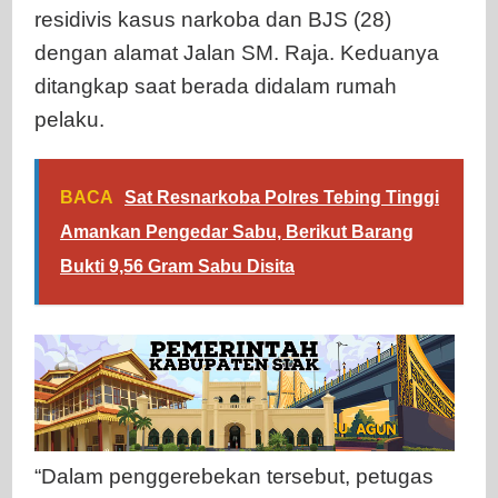
residivis kasus narkoba dan BJS (28)
dengan alamat Jalan SM. Raja. Keduanya
ditangkap saat berada didalam rumah
pelaku.
BACA
Sat Resnarkoba Polres Tebing Tinggi
Amankan Pengedar Sabu, Berikut Barang
Bukti 9,56 Gram Sabu Disita
“Dalam penggerebekan tersebut, petugas