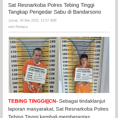
Polres
Sat Resnarkoba Polres Tebing Tinggi
Tebing
Tangkap Pengedar Sabu di Bandarsono
Tinggi
Jumat, 30 Mei 2025, 12:57 WIB
oleh
Tangkap
Redaksi
oleh
Redaksi
Pengedar
Sabu
di
Bandarsono
TEBING TINGGI||CN-
Sebagai tindaklanjut
laporan masyarakat, Sat Resnarkoba Polres
Tebing Tinggi kembali memberantas