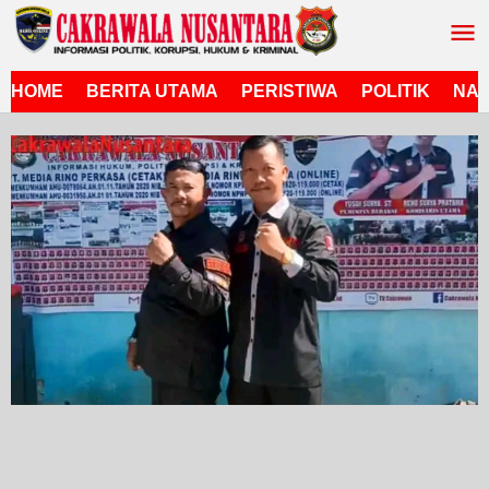
Lewati
ke
konten
HOME
BERITA UTAMA
PERISTIWA
POLITIK
NAS