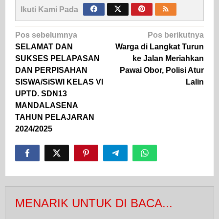
Ikuti Kami Pada
Navigasi
Pos sebelumnya
Pos berikutnya
pos
SELAMAT DAN
Warga di Langkat Turun
SUKSES PELAPASAN
ke Jalan Meriahkan
DAN PERPISAHAN
Pawai Obor, Polisi Atur
SISWA/SiSWI KELAS Vl
Lalin
UPTD. SDN13
MANDALASENA
TAHUN PELAJARAN
2024/2025
MENARIK UNTUK DI BACA...