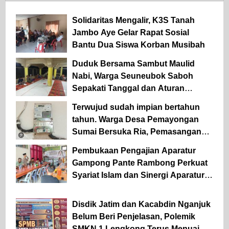
Solidaritas Mengalir, K3S Tanah
Jambo Aye Gelar Rapat Sosial
Bantu Dua Siswa Korban Musibah
Duduk Bersama Sambut Maulid
Nabi, Warga Seuneubok Saboh
Sepakati Tanggal dan Aturan
Gampong
Terwujud sudah impian bertahun
tahun. Warga Desa Pemayongan
Sumai Bersuka Ria, Pemasangan
kWh Listrik PLN Mulai Terealisasi
Pembukaan Pengajian Aparatur
Gampong Pante Rambong Perkuat
Syariat Islam dan Sinergi Aparatur
Desa
Disdik Jatim dan Kacabdin Nganjuk
Belum Beri Penjelasan, Polemik
SMKN 1 Lengkong Terus Menuai