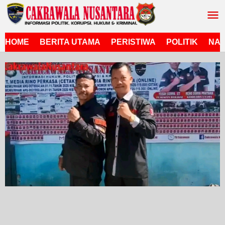
Lewati
ke
konten
HOME
BERITA UTAMA
PERISTIWA
POLITIK
NAS