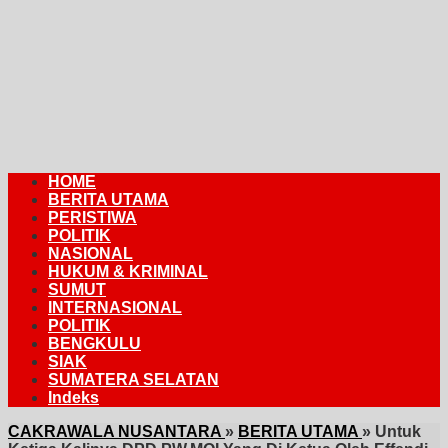
HOME
BERITA UTAMA
PERISTIWA
POLITIK
NASIONAL
HUKUM & KRIMINAL
SUMUT
INTERNASIONAL
POLITIK
BENGKULU
SIAK
SUMATERA SELATAN
Indeks
CAKRAWALA NUSANTARA
»
BERITA UTAMA
»
Untuk