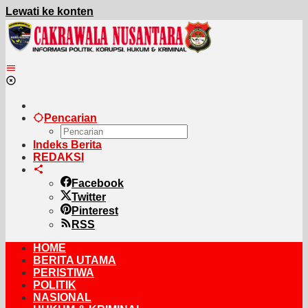
Lewati ke konten
Pencarian
Indeks Berita
REDAKSI
Facebook
Twitter
Pinterest
RSS
HOME
BERITA UTAMA
PERISTIWA
POLITIK
NASIONAL