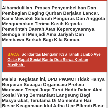
Alhamdulillah, Proses Penyembelihan Dan
Pembagian Daging Qurban Berjalan Lancar.
Kami Mewakili Seluruh Pengurus Dan Anggota
Mengucapkan Terima Kasih Kepada
Pemerintah Daerah Atas Kepercayaannya.
Semoga Ini Menjadi Ama Jariyah Dan
Membawa Berkah Bagi Kita Semua.
BACA
Solidaritas Mengalir, K3S Tanah Jambo Aye
Gelar Rapat Sosial Bantu Dua Siswa Korban
Musibah
Melalui Kegiatan ini, DPD PW.MOI Tidak Hanya
Berperan Sebagai Organisasi Profesi
Wartawan Tetapi Juga Turut Hadir Dalam Aksi
Sosial Yang Bermanfaat Langsung Bagi
Masyarakat, Terutama Di Momentum Hari
Besar Keagamaan Idul Adha Ujar Effendi Basri