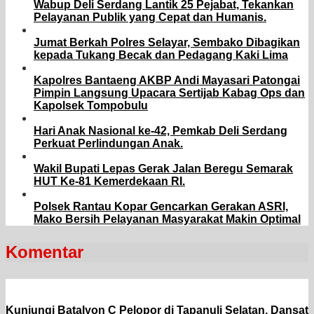
Wabup Deli Serdang Lantik 25 Pejabat, Tekankan
Pelayanan Publik yang Cepat dan Humanis.
Jumat Berkah Polres Selayar, Sembako Dibagikan
kepada Tukang Becak dan Pedagang Kaki Lima
Kapolres Bantaeng AKBP Andi Mayasari Patongai
Pimpin Langsung Upacara Sertijab Kabag Ops dan
Kapolsek Tompobulu
Hari Anak Nasional ke-42, Pemkab Deli Serdang
Perkuat Perlindungan Anak.
Wakil Bupati Lepas Gerak Jalan Beregu Semarak
HUT Ke-81 Kemerdekaan RI.
Polsek Rantau Kopar Gencarkan Gerakan ASRI,
Mako Bersih Pelayanan Masyarakat Makin Optimal
Komentar
Kunjungi Batalyon C Pelopor di Tapanuli Selatan, Dansat