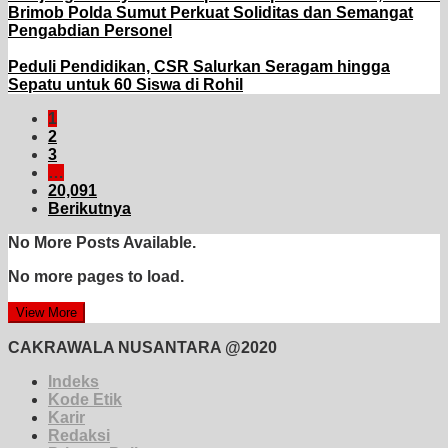
Brimob Polda Sumut Perkuat Soliditas dan Semangat
Pengabdian Personel
Peduli Pendidikan, CSR Salurkan Seragam hingga
Sepatu untuk 60 Siswa di Rohil
1
2
3
…
20,091
Berikutnya
No More Posts Available.
No more pages to load.
View More
CAKRAWALA NUSANTARA @2020
Indeks
Kode Etik
Karir
Redaksi