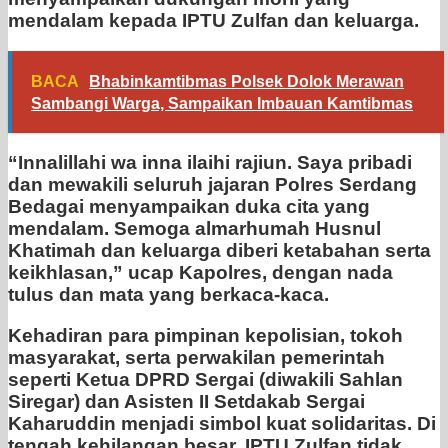
mendalam kepada IPTU Zulfan dan keluarga.
BACA
Bhabinkamtibmas Polsek Dolok Merawan
Sambangi Warga, Sampaikan Imbauan Kamtibmas
“Innalillahi wa inna ilaihi rajiun. Saya pribadi
dan mewakili seluruh jajaran Polres Serdang
Bedagai menyampaikan duka cita yang
mendalam. Semoga almarhumah Husnul
Khatimah dan keluarga diberi ketabahan serta
keikhlasan,” ucap Kapolres, dengan nada
tulus dan mata yang berkaca-kaca.
Kehadiran para pimpinan kepolisian, tokoh
masyarakat, serta perwakilan pemerintah
seperti Ketua DPRD Sergai (diwakili Sahlan
Siregar) dan Asisten II Setdakab Sergai
Kaharuddin menjadi simbol kuat solidaritas. Di
tengah kehilangan besar, IPTU Zulfan tidak