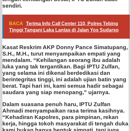
sendiri.
BACA
Terima Info Call Center 110, Polres Tebing
Tinggi Tangani Laka Lantas di Jalan Yos Sudarso
Kasat Reskrim AKP Donny Pance Simatupang,
S.H., M.H., turut menyampaikan empati yang
mendalam. “Kehilangan seorang ibu adalah
luka yang tak tergantikan. Bagi IPTU Zulfan,
yang selama ini dikenal berdedikasi dan
berintegritas tinggi, ini adalah ujian batin yang
berat. Tapi hari ini, kami semua hadir sebagai
saudara yang siap menopang,” ujarnya.
Dalam suasana penuh haru, IPTU Zulfan
Ahmadi menyampaikan rasa terima kasihnya.
“Kehadiran Kapolres, para pimpinan, rekan
kerja, hingga tokoh masyarakat di tengah duka
kami bukan hanya bentuk simpati, tapi juga