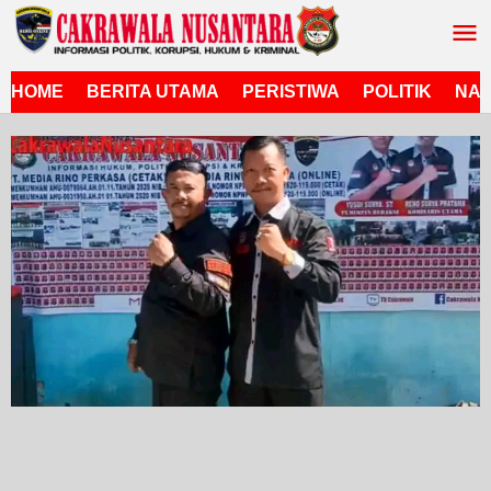
Lewati
ke
konten
HOME
BERITA UTAMA
PERISTIWA
POLITIK
NAS