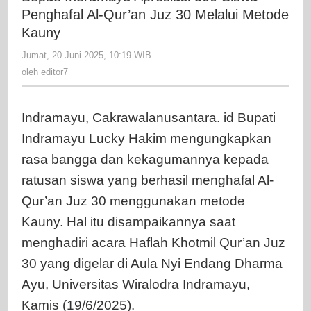
500
Penghafal Al-Qur’an Juz 30 Melalui Metode
Siswa
Kauny
Penghafal
Jumat, 20 Juni 2025, 10:19 WIB
oleh
Al-
editor7
oleh
editor7
Qur’an
Juz
30
Indramayu, Cakrawalanusantara. id Bupati
Melalui
Indramayu Lucky Hakim mengungkapkan
Metode
Kauny
rasa bangga dan kekagumannya kepada
ratusan siswa yang berhasil menghafal Al-
Qur’an Juz 30 menggunakan metode
Kauny. Hal itu disampaikannya saat
menghadiri acara Haflah Khotmil Qur’an Juz
30 yang digelar di Aula Nyi Endang Dharma
Ayu, Universitas Wiralodra Indramayu,
Kamis (19/6/2025).