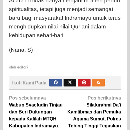
Acara ini tidak hanya menjadi momen penuh
spiritualitas, tetapi juga menjadi semangat
baru bagi masyarakat Indramayu untuk terus
menghidupkan nilai-nilai Qur’ani dalam
kehidupan sehari-hari.
(Nana. S)
oleh
editor7
Ikuti Kami Pada
Navigasi
Pos sebelumnya
Pos berikutnya
pos
Wabup Syaefudin Tinjau
Silaturahmi Da’i
dan Beri Dukungan
Kamtibmas dan Pemuka
kepada Kafilah MTQH
Agama Sumut, Polres
Kabupaten Indramayu.
Tebing Tinggi Tegaskan