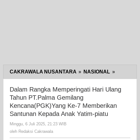
CAKRAWALA NUSANTARA
»
NASIONAL
»
Dalam
Rangka
Memperin
Dalam Rangka Memperingati Hari Ulang
Hari
Tahun PT.Palma Gemilang
Ulang
Kencana(PGK)Yang Ke-7 Memberikan
Tahun
Santunan Kepada Anak Yatim-piatu
PT.Palma
Minggu, 6 Juli 2025, 21:23 WIB
oleh
Gemilang
Redaksi
oleh
Redaksi Cakrawala
Kencana(
Cakrawala
Ke-