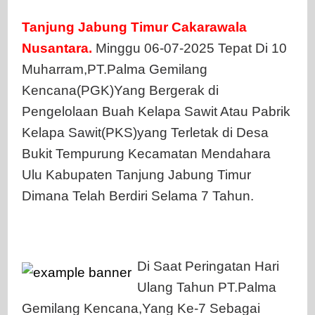
7
Tanjung Jabung Timur Cakarawala
Memberik
Nusantara.
Minggu 06-07-2025 Tepat Di 10
Santunan
Kepada
Muharram,PT.Palma Gemilang
Anak
Kencana(PGK)Yang Bergerak di
Yatim-
Pengelolaan Buah Kelapa Sawit Atau Pabrik
piatu
Kelapa Sawit(PKS)yang Terletak di Desa
Bukit Tempurung Kecamatan Mendahara
Ulu Kabupaten Tanjung Jabung Timur
Dimana Telah Berdiri Selama 7 Tahun.
Di Saat Peringatan Hari
Ulang Tahun PT.Palma
Gemilang Kencana,Yang Ke-7 Sebagai