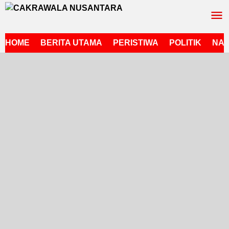
Lewati
ke
konten
HOME
BERITA UTAMA
PERISTIWA
POLITIK
NAS