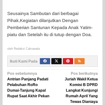
Seusainya Sambutan dari berbagai
Pihak,Kegiatan dilanjutkan Dengan
Pemberian Santunan Kepada Anak Yatim-
piatu dan Setelah itu di tutup dengan Doa.
oleh
Redaksi Cakrawala
Ikuti Kami Pada
Navigasi
Pos sebelumnya
Pos berikutnya
pos
Antrian Panjang Padati
Juriah Wakil Ketua
Pelabuhan RoRo
Komisi B DPRD
Dumai-Tanjung Kapal
Langkat Kunjungi
Rupat Saat Akhir Pekan
Rumah April Yang
Tewas Dianiaya