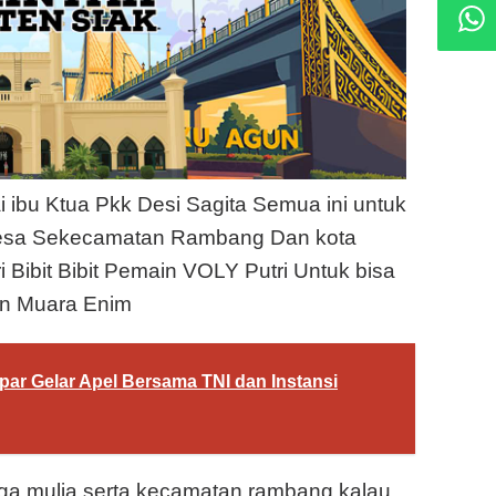
 ibu Ktua Pkk Desi Sagita Semua ini untuk
ri Desa Sekecamatan Rambang Dan kota
i Bibit Bibit Pemain VOLY Putri Untuk bisa
en Muara Enim
par Gelar Apel Bersama TNI dan Instansi
marga mulia serta kecamatan rambang kalau