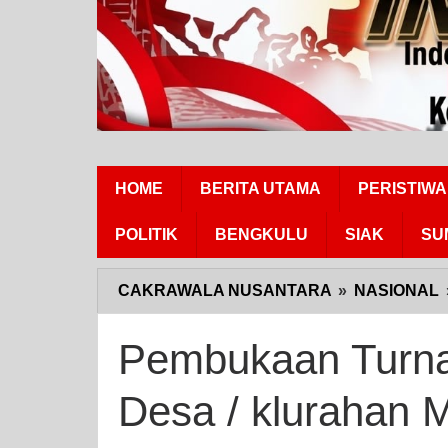
HOME
BERITA UTAMA
PERISTIWA
POLITIK
BENGKULU
SIAK
SU
CAKRAWALA NUSANTARA
»
NASIONAL
Pembukaan Turna
Desa / klurahan 