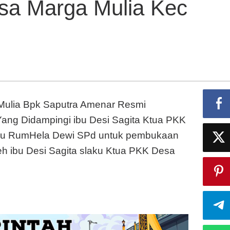
sa Marga Mulia Kec
klurahan
Muara
Enim
Dan
Prabumulih
Di
Desa
Marga
ulia Bpk Saputra Amenar Resmi
Mulia
Kec
ang Didampingi ibu Desi Sagita Ktua PKK
Rambang
ibu RumHela Dewi SPd untuk pembukaan
h ibu Desi Sagita slaku Ktua PKK Desa