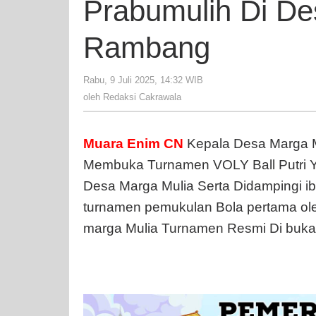
Prabumulih Di De
Rambang
Rabu, 9 Juli 2025, 14:32 WIB
oleh
Redaksi
oleh
Redaksi Cakrawala
Cakrawala
Muara
Enim
CN
Kepala Desa Marga M
Membuka Turnamen VOLY Ball Putri Y
Desa Marga Mulia Serta Didampingi 
turnamen pemukulan Bola pertama ole
marga Mulia Turnamen Resmi Di buka