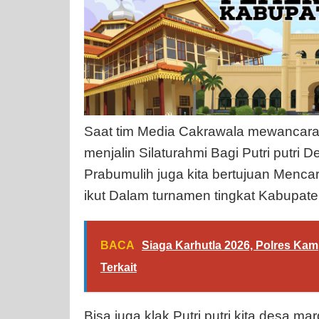
Saat tim Media Cakrawala mewancarai
menjalin Silaturahmi Bagi Putri put
Prabumulih juga kita bertujuan Mencar
ikut Dalam turnamen tingkat Kabupat
BACA
Siaga Karhutla 2026, Polres Kam
Terkait
Bisa juga klak Putri putri kita desa 