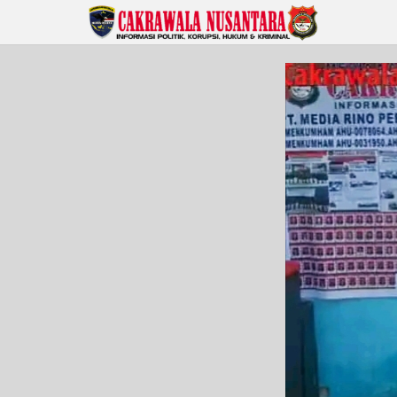
Lewati
ke
konten