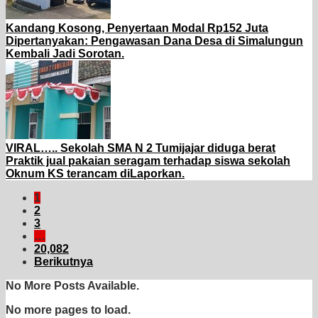
Kandang Kosong, Penyertaan Modal Rp152 Juta
Dipertanyakan: Pengawasan Dana Desa di Simalungun
Kembali Jadi Sorotan.
VIRAL….. Sekolah SMA N 2 Tumijajar diduga berat
Praktik jual pakaian seragam terhadap siswa sekolah
Oknum KS terancam diLaporkan.
1
2
3
…
20,082
Berikutnya
No More Posts Available.
No more pages to load.