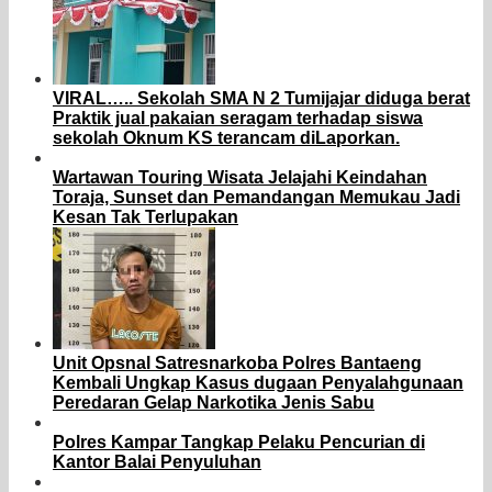
VIRAL….. Sekolah SMA N 2 Tumijajar diduga berat
Praktik jual pakaian seragam terhadap siswa
sekolah Oknum KS terancam diLaporkan.
Wartawan Touring Wisata Jelajahi Keindahan
Toraja, Sunset dan Pemandangan Memukau Jadi
Kesan Tak Terlupakan
Unit Opsnal Satresnarkoba Polres Bantaeng
Kembali Ungkap Kasus dugaan Penyalahgunaan
Peredaran Gelap Narkotika Jenis Sabu
Polres Kampar Tangkap Pelaku Pencurian di
Kantor Balai Penyuluhan