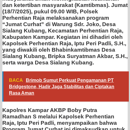
dan ketertiban masyarakat (Kamtibmas). Jumat
(18/7/2025), pukul 09.00 WIB, Polsek
Perhentian Raja melaksanakan program
“Jumat Curhat” di Warung Sdr. Joko, Desa
Sialang Kubang, Kecamatan Perhentian Raja,
Kabupaten Kampar. Kegiatan ini dihadiri oleh
Kapolsek Perhentian Raja, Iptu Peri Padli, S.H.,
yang diwakili oleh Bhabinkamtibmas Desa
Sialang Kubang, Bripka Suryatman Akbar, S.H.,
serta warga Desa Sialang Kubang.
BACA
Brimob Sumut Perkuat Pengamanan PT
Bridgestone, Hadir Jaga Stabilitas dan Ciptakan
Rasa Aman
Kapolres Kampar AKBP Boby Putra
Ramadhan S melalui Kapolsek Perhentian
Raja, Iptu Peri Padli, menyampaikan bahwa
Program Jumat Curhat ini dimaksudkan untuk