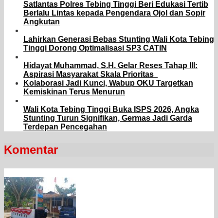
Satlantas Polres Tebing Tinggi Beri Edukasi Tertib
Berlalu Lintas kepada Pengendara Ojol dan Sopir
Angkutan
Lahirkan Generasi Bebas Stunting Wali Kota Tebing
Tinggi Dorong Optimalisasi SP3 CATIN
Hidayat Muhammad, S.H. Gelar Reses Tahap III:
Aspirasi Masyarakat Skala Prioritas
Kolaborasi Jadi Kunci, Wabup OKU Targetkan
Kemiskinan Terus Menurun
Wali Kota Tebing Tinggi Buka ISPS 2026, Angka
Stunting Turun Signifikan, Germas Jadi Garda
Terdepan Pencegahan
Komentar