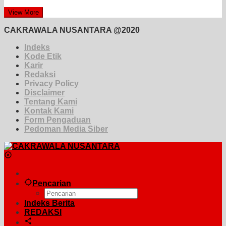
View More
CAKRAWALA NUSANTARA @2020
Indeks
Kode Etik
Karir
Redaksi
Privacy Policy
Disclaimer
Tentang Kami
Kontak Kami
Form Pengaduan
Pedoman Media Siber
Pencarian
Indeks Berita
REDAKSI