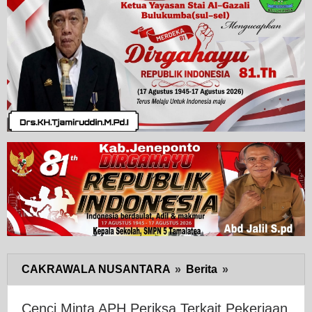
CAKRAWALA NUSANTARA
»
Berita
»
Cenci
Minta
APH
Cenci Minta APH Periksa Terkait Pekerjaan