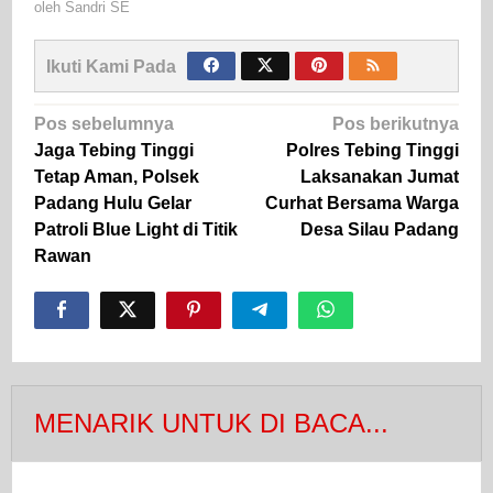
oleh
Sandri SE
Ikuti Kami Pada
Navigasi
Pos sebelumnya
Pos berikutnya
pos
Jaga Tebing Tinggi
Polres Tebing Tinggi
Tetap Aman, Polsek
Laksanakan Jumat
Padang Hulu Gelar
Curhat Bersama Warga
Patroli Blue Light di Titik
Desa Silau Padang
Rawan
MENARIK UNTUK DI BACA...