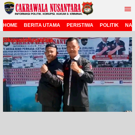
Lewati
ke
konten
HOME
BERITA UTAMA
PERISTIWA
POLITIK
NAS