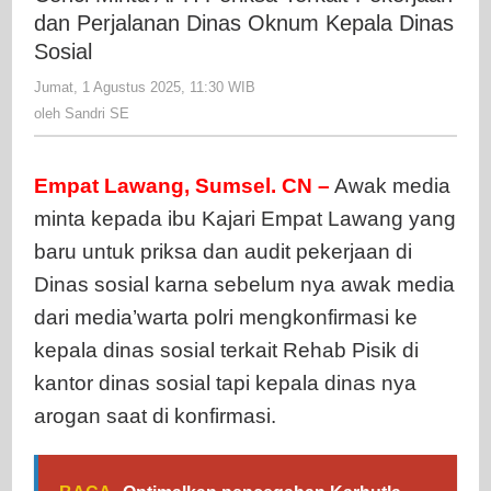
Periksa
dan Perjalanan Dinas Oknum Kepala Dinas
Terkait
Sosial
Pekerjaan
Jumat, 1 Agustus 2025, 11:30 WIB
oleh
dan
Sandri
oleh
Sandri SE
Perjalanan
SE
Dinas
Oknum
Empat Lawang, Sumsel. CN –
Awak media
Kepala
minta kepada ibu Kajari Empat Lawang yang
Dinas
Sosial
baru untuk priksa dan audit pekerjaan di
Dinas sosial karna sebelum nya awak media
dari media’warta polri mengkonfirmasi ke
kepala dinas sosial terkait Rehab Pisik di
kantor dinas sosial tapi kepala dinas nya
arogan saat di konfirmasi.