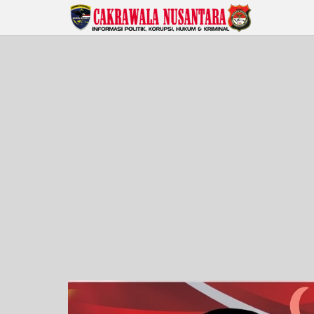
Lewati
ke
konten