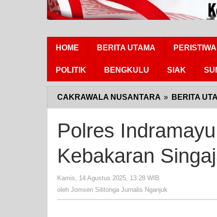
HOME
BERITA UTAMA
PERISTIWA
POLITIK
BENGKULU
SIAK
SU
CAKRAWALA NUSANTARA
»
BERITA UT
Polres Indramayu
Kebakaran Singaj
Kamis, 14 Agustus 2025, 13:28 WIB
oleh
Jomsen
oleh
Jomsen Silitonga Jurnalis Nganjuk
Silitonga
Jurnalis
Nganjuk