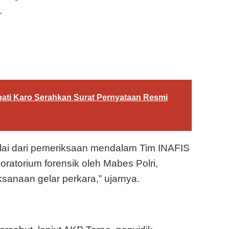
.
ti Karo Serahkan Surat Pernyataan Resmi
ulai dari pemeriksaan mendalam Tim INAFIS
boratorium forensik oleh Mabes Polri,
sanaan gelar perkara,” ujarnya.