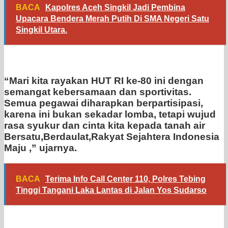
BACA
Kapolres Aceh Singkil Jadi Pembina
Upacara Bendera Merah Putih Di SMA Negeri Satu
Singkil Utara.
“Mari kita rayakan HUT RI ke-80 ini dengan
semangat kebersamaan dan sportivitas.
Semua pegawai diharapkan berpartisipasi,
karena ini bukan sekadar lomba, tetapi wujud
rasa syukur dan cinta kita kepada tanah air
Bersatu,Berdaulat,Rakyat Sejahtera Indonesia
Maju ,” ujarnya.
BACA
Terima Info Call Center 110, Polres Tebing
Tinggi Tangani Laka Lantas di Jalan Yos Sudarso