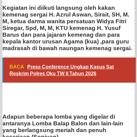
Kegiatan ini diikuti langsung oleh kakan
kemenag sergai H. Azrul Aswan, Sirait, SH, M.
M, ketua darma wanita persatuan Widya Fitri
Siregar, Spd, M, M, KTU kemenag H. Yusuf
Barus dan para jajaran kemenag dan para
kepala kantor urusan Agama (kua) ,para guru
madrasah di bawah naungan kemenag sergai.
BACA
Press Conference Ungkap Kasus Sat
Reskrim Polres Oku TW II Tahun 2026
Adapun beberapa lomba yang digelar di
antaranya Lomba Balap Balon dan lain-lain
yang berlangsung meriah dan penuh
keceriaan.(Sopiyan)