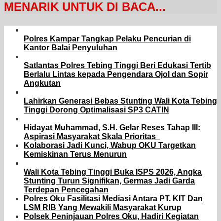
MENARIK UNTUK DI BACA...
Polres Kampar Tangkap Pelaku Pencurian di
Kantor Balai Penyuluhan
Satlantas Polres Tebing Tinggi Beri Edukasi Tertib
Berlalu Lintas kepada Pengendara Ojol dan Sopir
Angkutan
Lahirkan Generasi Bebas Stunting Wali Kota Tebing
Tinggi Dorong Optimalisasi SP3 CATIN
Hidayat Muhammad, S.H. Gelar Reses Tahap III:
Aspirasi Masyarakat Skala Prioritas
Kolaborasi Jadi Kunci, Wabup OKU Targetkan
Kemiskinan Terus Menurun
Wali Kota Tebing Tinggi Buka ISPS 2026, Angka
Stunting Turun Signifikan, Germas Jadi Garda
Terdepan Pencegahan
Polres Oku Fasilitasi Mediasi Antara PT. KIT Dan
LSM RIB Yang Mewakili Masyarakat Kurup
Polsek Peninjauan Polres Oku, Hadiri Kegiatan