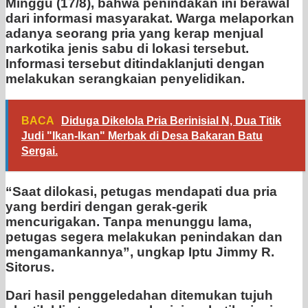
Minggu (17/8), bahwa penindakan ini berawal
dari informasi masyarakat. Warga melaporkan
adanya seorang pria yang kerap menjual
narkotika jenis sabu di lokasi tersebut.
Informasi tersebut ditindaklanjuti dengan
melakukan serangkaian penyelidikan.
BACA
Diduga Dikelola Pria Berinisial N, Dua Titik
Judi "Ikan-Ikan" Merbak di Desa Bakaran Batu
Sergai.
“Saat dilokasi, petugas mendapati dua pria
yang berdiri dengan gerak-gerik
mencurigakan. Tanpa menunggu lama,
petugas segera melakukan penindakan dan
mengamankannya”, ungkap Iptu Jimmy R.
Sitorus.
Dari hasil penggeledahan ditemukan tujuh