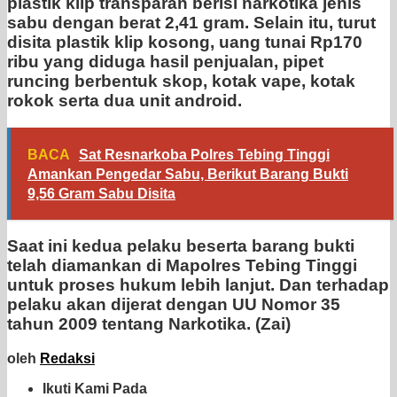
plastik klip transparan berisi narkotika jenis
sabu dengan berat 2,41 gram. Selain itu, turut
disita plastik klip kosong, uang tunai Rp170
ribu yang diduga hasil penjualan, pipet
runcing berbentuk skop, kotak vape, kotak
rokok serta dua unit android.
BACA
Sat Resnarkoba Polres Tebing Tinggi
Amankan Pengedar Sabu, Berikut Barang Bukti
9,56 Gram Sabu Disita
Saat ini kedua pelaku beserta barang bukti
telah diamankan di Mapolres Tebing Tinggi
untuk proses hukum lebih lanjut. Dan terhadap
pelaku akan dijerat dengan UU Nomor 35
tahun 2009 tentang Narkotika. (Zai)
oleh
Redaksi
Ikuti Kami Pada