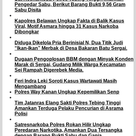
Pengedar Sabu, Berikut Barang Bukti 9,56 Gram
Sabu Disita
Kapolres Belawan Ungkap Fakta di Balik Kasus
Viral, Motif Asmara hingga 31 Kasus Narkoba
Dibongkar
Diduga Dikelola Pria Berinisial N, Dua Titik Judi
“Ikan-Ikan” Merbak di Desa Bakaran Batu Sergai.
Dugaan Pengoplosan BBM dengan Minyak Konden
Marak di Sergai, Gudang Milik Warga Kecamatan
Sei Rampah Digerebek Media.
Feri Indra Leki Soroti Kasus Wartawati Masih
Mengambang
Polres Way Kanan Ungkap Kepemilikan Senp
Tim Jatanras Elang Sakti Polres Tebing Tinggi
Amankan Terduga Pelaku Pencurian di Asrama
Polisi
Satresnarkoba Polres Rokan Hilir Ungkap
Peredaran Narkotika, Amankan Dua Tersangka
dengan Barang Bukti Sabu dan Ganja