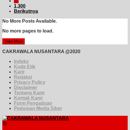
…
1,300
Berikutnya
No More Posts Available.
No more pages to load.
View More
CAKRAWALA NUSANTARA @2020
Indeks
Kode Etik
Karir
Redaksi
Privacy Policy
Disclaimer
Tentang Kami
Kontak Kami
Form Pengaduan
Pedoman Media Siber