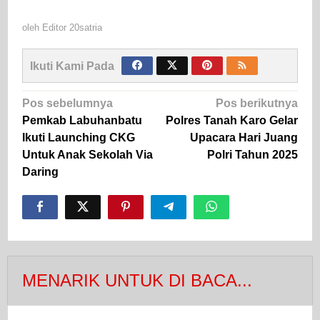
oleh
Editor 20satria
Ikuti Kami Pada
Navigasi
Pos sebelumnya
Pos berikutnya
pos
Pemkab Labuhanbatu
Polres Tanah Karo Gelar
Ikuti Launching CKG
Upacara Hari Juang
Untuk Anak Sekolah Via
Polri Tahun 2025
Daring
MENARIK UNTUK DI BACA...