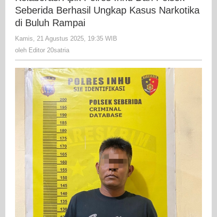
Inhu
Seberida Berhasil Ungkap Kasus Narkotika
Dan
di Buluh Rampai
Polsek
Kamis, 21 Agustus 2025, 19:35 WIB
oleh
Seberida
Editor
oleh
Editor 20satria
Berhasil
20satria
Ungkap
Kasus
Narkotika
di
Buluh
Rampai