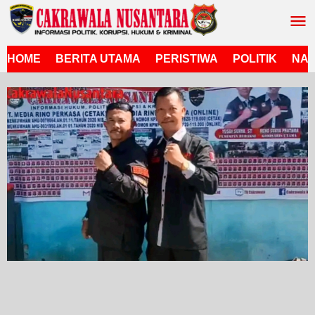
Lewati
ke
konten
HOME
BERITA UTAMA
PERISTIWA
POLITIK
NAS