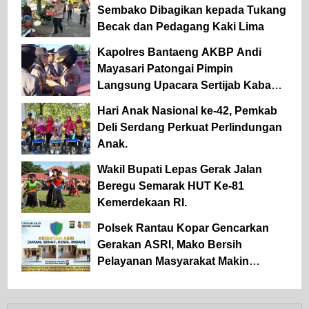
Sembako Dibagikan kepada Tukang
Becak dan Pedagang Kaki Lima
Kapolres Bantaeng AKBP Andi
Mayasari Patongai Pimpin
Langsung Upacara Sertijab Kabag
Ops dan Kapolsek Tompobulu
Hari Anak Nasional ke-42, Pemkab
Deli Serdang Perkuat Perlindungan
Anak.
Wakil Bupati Lepas Gerak Jalan
Beregu Semarak HUT Ke-81
Kemerdekaan RI.
Polsek Rantau Kopar Gencarkan
Gerakan ASRI, Mako Bersih
Pelayanan Masyarakat Makin
Optimal