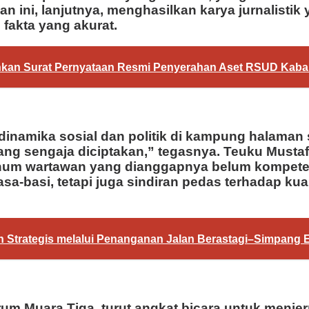
an ini, lanjutnya, menghasilkan karya jurnalisti
fakta yang akurat.
hkan Surat Pernyataan Resmi Penyerahan Aset RSUD Kaba
namika sosial dan politik di kampung halaman 
 yang sengaja diciptakan,” tegasnya. Teuku Mus
num wartawan yang dianggapnya belum kompeten 
a-basi, tetapi juga sindiran pedas terhadap kua
 Strategis melalui Penanganan Jalan Berastagi–Simpang 
orum Muara Tiga, turut angkat bicara untuk menj