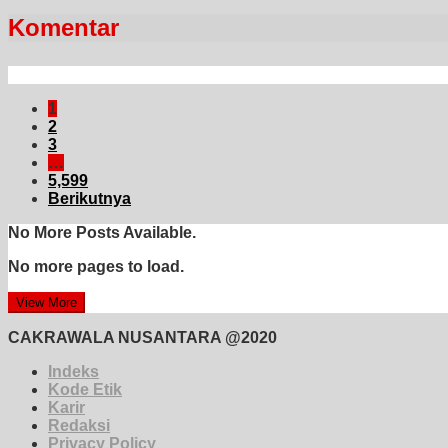
Komentar
1
2
3
…
5,599
Berikutnya
No More Posts Available.
No more pages to load.
View More
CAKRAWALA NUSANTARA @2020
Indeks
Kode Etik
Karir
Redaksi
Privacy Policy