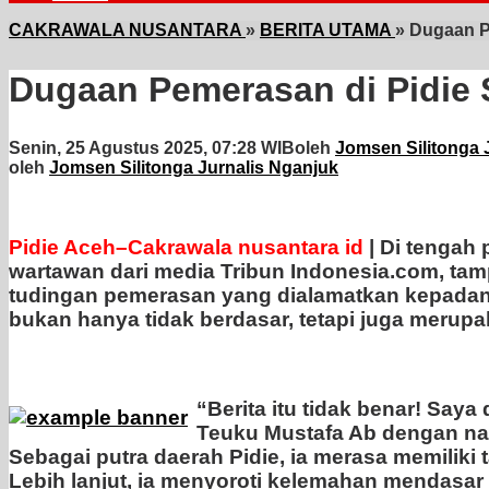
CAKRAWALA NUSANTARA
»
BERITA UTAMA
»
Dugaan P
Dugaan Pemerasan di Pidie
Senin, 25 Agustus 2025, 07:28 WIB
oleh
Jomsen Silitonga 
oleh
Jomsen Silitonga Jurnalis Nganjuk
Pidie Aceh–Cakrawala
nusantara id
| Di tengah 
wartawan dari media Tribun Indonesia.com, ta
tudingan pemerasan yang dialamatkan kepadanya
bukan hanya tidak berdasar, tetapi juga merup
“Berita itu tidak benar! Say
Teuku Mustafa Ab dengan nad
Sebagai putra daerah Pidie, ia merasa memilik
Lebih lanjut, ia menyoroti kelemahan mendasa