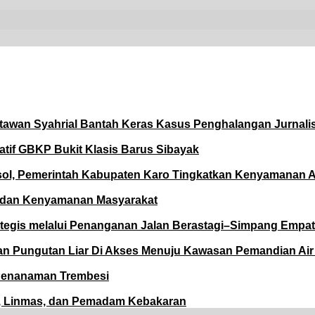
tawan Syahrial Bantah Keras Kasus Penghalangan Jurnali
if GBKP Bukit Klasis Barus Sibayak
ol, Pemerintah Kabupaten Karo Tingkatkan Kenyamanan A
a dan Kenyamanan Masyarakat
tegis melalui Penanganan Jalan Berastagi–Simpang Empat
gaan Pungutan Liar Di Akses Menuju Kawasan Pemandian A
Penanaman Trembesi
P, Linmas, dan Pemadam Kebakaran