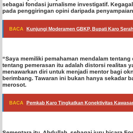
sebagai fondasi jurnalisme investigatif. Kegagal
pada penggiringan opini daripada penyampaian 
BACA
Kunjungi Moderamen GBKP, Bupati Karo Sera
“Saya memiliki pemahaman mendalam tentang di
tentang pemerasan itu adalah distorsi realitas
menawarkan diri untuk menjadi mentor bagi ok
berimbang. Tawaran ini bukan hanya sekadar bas
merosot.
BACA
Pemkab Karo Tingkatkan Konektivitas Kawasan
Sementara itu, Abdullah, sebagai juru bicara F