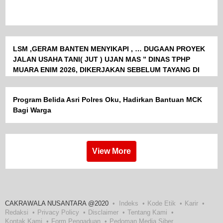
LSM ,GERAM BANTEN MENYIKAPI , … DUGAAN PROYEK
JALAN USAHA TANI( JUT ) UJAN MAS ” DINAS TPHP
MUARA ENIM 2026, DIKERJAKAN SEBELUM TAYANG DI
LPSE
Program Belida Asri Polres Oku, Hadirkan Bantuan MCK
Bagi Warga
View More
CAKRAWALA NUSANTARA @2020
Indeks
Kode Etik
Karir
Redaksi
Privacy Policy
Disclaimer
Tentang Kami
Kontak Kami
Form Pengaduan
Pedoman Media Siber