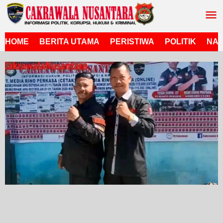
Lewati
ke
konten
HOME
BERITA UTAMA
PERISTIWA
POLITIK
NAS