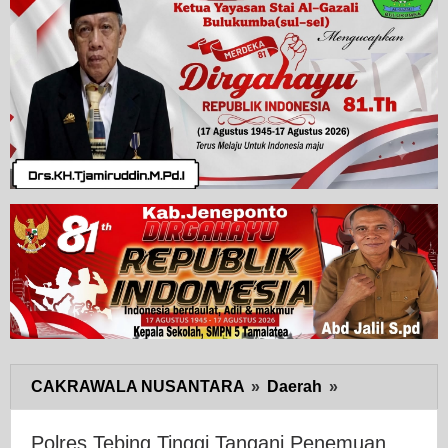
CAKRAWALA NUSANTARA
»
Daerah
»
Polres
Tebing
Tinggi
Polres Tebing Tinggi Tangani Penemuan