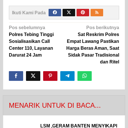
Ikuti Kami Pada
Navigasi
Pos sebelumnya
Pos berikutnya
pos
Polres Tebing Tinggi
Sat Reskrim Polres
Sosialisasikan Call
Empat Lawang Pastikan
Center 110, Layanan
Harga Beras Aman, Saat
Darurat 24 Jam
Sidak Pasar Tradisional
dan Ritel
MENARIK UNTUK DI BACA...
LSM ,GERAM BANTEN MENYIKAPI