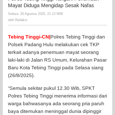
Tangani
Mayat Diduga Mengidap Sesak Nafas
Penemuan
Selasa, 26 Agustus 2025, 21:13 WIB
oleh
Mayat
Redaksi
oleh
Redaksi
Diduga
Mengidap
Sesak
Tebing Tinggi-CN|
Polres Tebing Tinggi dan
Nafas
Polsek Padang Hulu melakukan cek TKP
terkait adanya penemuan mayat seorang
laki-laki di Jalan RS Umum, Kelurahan Pasar
Baru Kota Tebing Tinggi pada Selasa siang
(26/8/2025).
“Semula sekitar pukul 12.30 Wib, SPKT
Polres Tebing Tinggi menerima informasi dari
warga bahwasanya ada seorang pria paruh
baya ditemukan meninggal dunia dipinggir