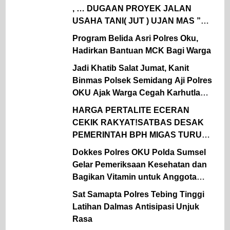
, … DUGAAN PROYEK JALAN
USAHA TANI( JUT ) UJAN MAS ”
DINAS TPHP MUARA ENIM 2026,
Program Belida Asri Polres Oku,
DIKERJAKAN SEBELUM TAYANG
Hadirkan Bantuan MCK Bagi Warga
DI LPSE
Jadi Khatib Salat Jumat, Kanit
Binmas Polsek Semidang Aji Polres
OKU Ajak Warga Cegah Karhutla
Sejak Dini
HARGA PERTALITE ECERAN
CEKIK RAKYAT!SATBAS DESAK
PEMERINTAH BPH MIGAS TURUN
TANGAN
Dokkes Polres OKU Polda Sumsel
Gelar Pemeriksaan Kesehatan dan
Bagikan Vitamin untuk Anggota
Polsek Semidang Aji
Sat Samapta Polres Tebing Tinggi
Latihan Dalmas Antisipasi Unjuk
Rasa