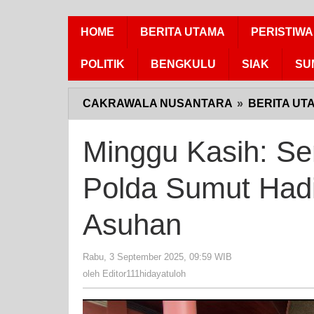
HOME
BERITA UTAMA
PERISTIWA
POLITIK
BENGKULU
SIAK
SU
CAKRAWALA NUSANTARA
»
BERITA UT
Minggu Kasih: S
Polda Sumut Hadi
Asuhan
Rabu, 3 September 2025, 09:59 WIB
oleh
Editor111hidayat
oleh
Editor111hidayatuloh