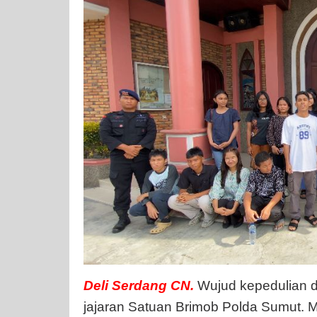
Deli
Serdang
CN.
Wujud kepedulian d
jajaran Satuan Brimob Polda Sumut. 