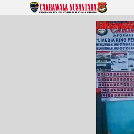
Lewati
ke
konten