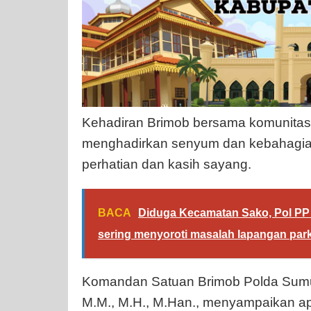
Kehadiran Brimob bersama komunitas g
menghadirkan senyum dan kebahagia
perhatian dan kasih sayang.
BACA
Diduga Kecamatan Sako, Pol PP
sering menyoroti masalah lapangan park
Komandan Satuan Brimob Polda Sumut,
M.M., M.H., M.Han., menyampaikan ap