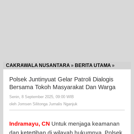
CAKRAWALA NUSANTARA
»
BERITA UTAMA
»
Polsek
Juntinyu
Polsek Juntinyuat Gelar Patroli Dialogis
Gelar
Bersama Tokoh Masyarakat Dan Warga
Patroli
Dialogis
Senin, 8 September 2025, 09:00 WIB
oleh
Bersam
Jomsen
oleh
Jomsen Silitonga Jurnalis Nganjuk
Silitonga
Tokoh
Jurnalis
Masyara
Nganjuk
Dan
Indramayu, CN
Untuk menjaga keamanan
Warga
dan ketertiban di wilayah hukumnya, Polsek