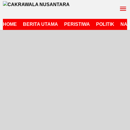
Lewati
ke
konten
HOME
BERITA UTAMA
PERISTIWA
POLITIK
NAS