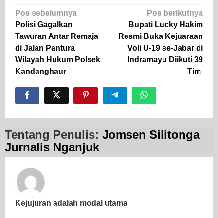
Navigasi
Pos sebelumnya
Pos berikutnya
pos
Polisi Gagalkan
Bupati Lucky Hakim
Tawuran Antar Remaja
Resmi Buka Kejuaraan
di Jalan Pantura
Voli U-19 se-Jabar di
Wilayah Hukum Polsek
Indramayu Diikuti 39
Kandanghaur
Tim
Tentang Penulis:
Jomsen Silitonga
Jurnalis Nganjuk
Kejujuran adalah modal utama