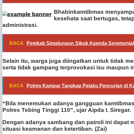
Bhabinkamtibmas menyampai
kesehata saat bertugas, teta
administrasi.
BACA
Pemkab Simalungun Sibuk Agenda Seremonial,
Selain itu, warga juga diingatkan untuk tidak 
serta tidak gampang terprovokasi isu maupun i
BACA
Polres Kampar Tangkap Pelaku Pencurian di K
“Bila menemukan adanya gangguan kamtibmas, 
Polres Tebing Tinggi 110”, ujar Aipda I. Siregar.
Dengan adanya sambang dan patroli ini dapat m
situasi keamanan dan ketertiban. (Zai)