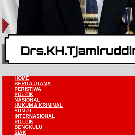
HOME
BERITA UTAMA
PERISTIWA
POLITIK
NASIONAL
HUKUM & KRIMINAL
SUMUT
INTERNASIONAL
POLITIK
BENGKULU
SIAK