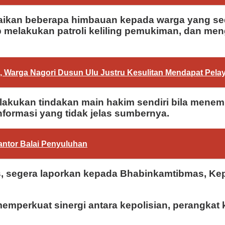
kan beberapa himbauan kepada warga yang sed
p melakukan patroli keliling pemukiman, dan meng
 Warga Nagori Dusun Ulu Justru Kesulitan Mendapat Pela
melakukan tindakan main hakim sendiri bila mene
nformasi yang tidak jelas sumbernya.
antor Balai Penyuluhan
segera laporkan kepada Bhabinkamtibmas, Kepa
emperkuat sinergi antara kepolisian, perangka