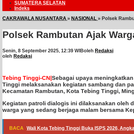
SUMATERA SELATAN
Indeks
CAKRAWALA NUSANTARA
»
NASIONAL
»
Polsek Rambut
Polsek Rambutan Ajak Warga
Senin, 8 September 2025, 12:39 WIB
oleh
Redaksi
oleh
Redaksi
Tebing Tinggi-CN|
Sebagai upaya meningkatkan
Tinggi melaksanakan kegiatan sambang dan patro
Kecamatan Rambutan, Kota Tebing Tinggi, Ming
Kegiatan patroli dialogis ini dilaksanakan ol
warga yang sedang berjaga malam bersama Kep
BACA
Wali Kota Tebing Tinggi Buka ISPS 2026, Angk