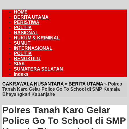
HOME
BERITA UTAMA
PERISTIWA
POLITIK
NASIONAL
HUKUM & KRIMINAL
SUMUT
INTERNASIONAL
POLITIK
BENGKULU
SIAK
SUMATERA SELATAN
Indeks
CAKRAWALA NUSANTARA
»
BERITA UTAMA
»
Polres
Tanah Karo Gelar Police Go To School di SMP Kemala
Bhayangkari Kabanjahe
Polres Tanah Karo Gelar
Police Go To School di SMP