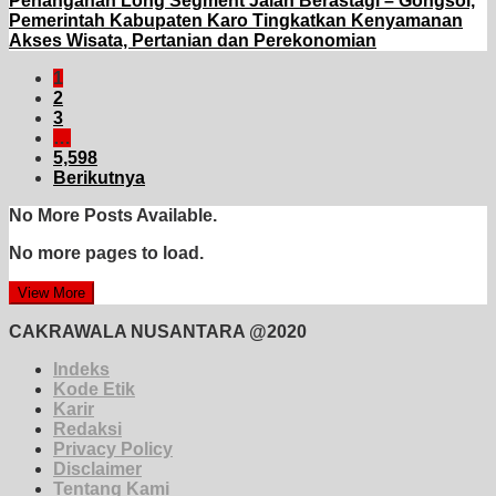
Penanganan Long Segment Jalan Berastagi – Gongsol,
Pemerintah Kabupaten Karo Tingkatkan Kenyamanan
Akses Wisata, Pertanian dan Perekonomian
1
2
3
…
5,598
Berikutnya
No More Posts Available.
No more pages to load.
View More
CAKRAWALA NUSANTARA @2020
Indeks
Kode Etik
Karir
Redaksi
Privacy Policy
Disclaimer
Tentang Kami