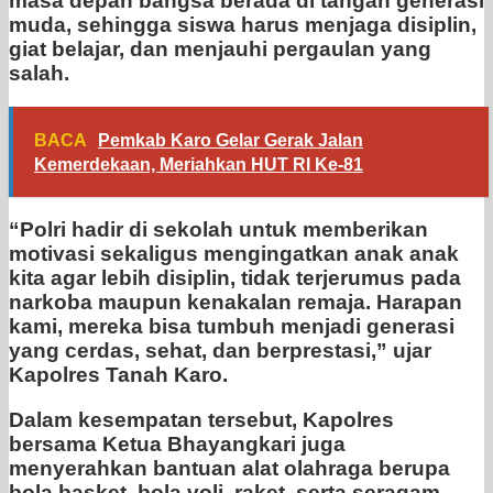
masa depan bangsa berada di tangan generasi
muda, sehingga siswa harus menjaga disiplin,
giat belajar, dan menjauhi pergaulan yang
salah.
BACA
Pemkab Karo Gelar Gerak Jalan
Kemerdekaan, Meriahkan HUT RI Ke-81
“Polri hadir di sekolah untuk memberikan
motivasi sekaligus mengingatkan anak anak
kita agar lebih disiplin, tidak terjerumus pada
narkoba maupun kenakalan remaja. Harapan
kami, mereka bisa tumbuh menjadi generasi
yang cerdas, sehat, dan berprestasi,” ujar
Kapolres Tanah Karo.
Dalam kesempatan tersebut, Kapolres
bersama Ketua Bhayangkari juga
menyerahkan bantuan alat olahraga berupa
bola basket, bola voli, raket, serta seragam