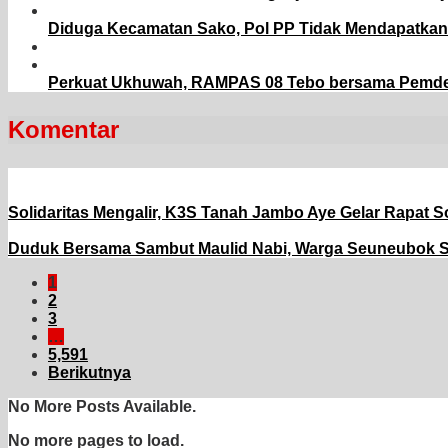
Diduga Kecamatan Sako, Pol PP Tidak Mendapatkan 
Perkuat Ukhuwah, RAMPAS 08 Tebo bersama Pemdes
Komentar
Solidaritas Mengalir, K3S Tanah Jambo Aye Gelar Rapat
Duduk Bersama Sambut Maulid Nabi, Warga Seuneubok 
1
2
3
…
5,591
Berikutnya
No More Posts Available.
No more pages to load.