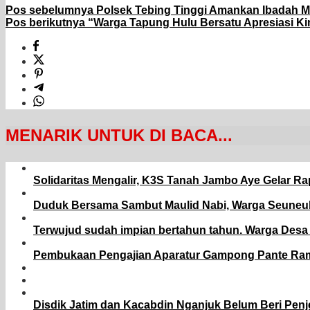
Pos sebelumnya
Polsek Tebing Tinggi Amankan Ibadah M
Pos berikutnya
“Warga Tapung Hulu Bersatu Apresiasi Kine
MENARIK UNTUK DI BACA...
Solidaritas Mengalir, K3S Tanah Jambo Aye Gelar 
Duduk Bersama Sambut Maulid Nabi, Warga Seuneu
Terwujud sudah impian bertahun tahun. Warga Desa
Pembukaan Pengajian Aparatur Gampong Pante Rambo
Disdik Jatim dan Kacabdin Nganjuk Belum Beri Pen