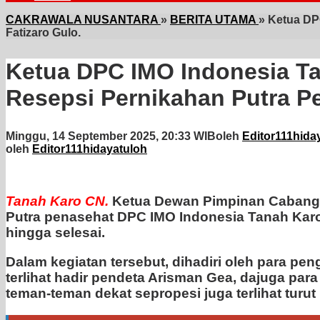
CAKRAWALA NUSANTARA
»
BERITA UTAMA
»
Ketua DP
Fatizaro Gulo.
Ketua DPC IMO Indonesia Ta
Resepsi Pernikahan Putra P
Minggu, 14 September 2025, 20:33 WIB
oleh
Editor111hida
oleh
Editor111hidayatuloh
Tanah
Karo
CN.
Ketua Dewan Pimpinan Cabang (
Putra penasehat DPC IMO Indonesia Tanah Karo 
hingga selesai.
Dalam kegiatan tersebut, dihadiri oleh para p
terlihat hadir pendeta Arisman Gea, dajuga par
teman-teman dekat sepropesi juga terlihat turut 