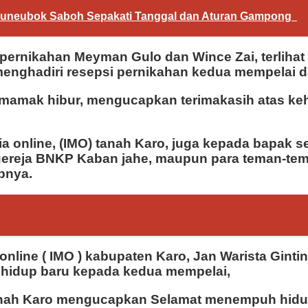
euneubok Saboh Sepakati Tanggal dan Aturan Gampong
ernikahan Meyman Gulo dan Wince Zai, terlihat 
k menghadiri resepsi pernikahan kedua mempela
an mamak hibur, mengucapkan terimakasih atas k
 online, (IMO) tanah Karo, juga kepada bapak se
 gereja BNKP Kaban jahe, maupun para teman-te
apnya.
online ( IMO ) kabupaten Karo, Jan Warista Ginti
hidup baru kepada kedua mempelai,
 tanah Karo mengucapkan Selamat menempuh hid