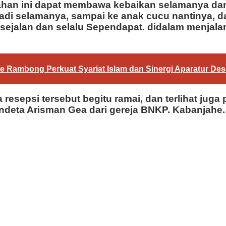
an ini dapat membawa kebaikan selamanya dan h
badi selamanya, sampai ke anak cucu nantinya,
u sejalan dan selalu Sependapat. didalam menjal
Rambong Perkuat Syariat Islam dan Sinergi Aparatur Des
a resepsi tersebut begitu ramai, dan terlihat ju
ndeta Arisman Gea dari gereja BNKP. Kabanjahe. 