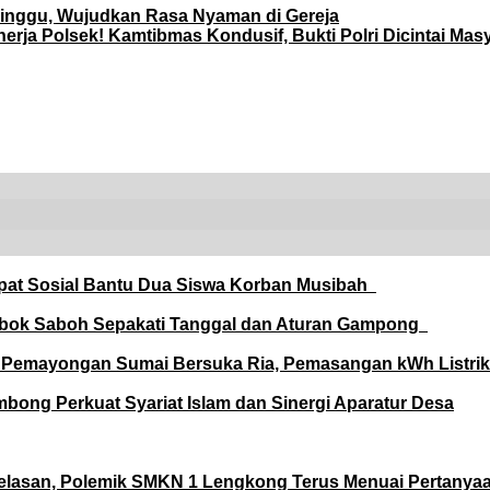
inggu, Wujudkan Rasa Nyaman di Gereja
rja Polsek! Kamtibmas Kondusif, Bukti Polri Dicintai Masy
Rapat Sosial Bantu Dua Siswa Korban Musibah
bok Saboh Sepakati Tanggal dan Aturan Gampong
 Pemayongan Sumai Bersuka Ria, Pemasangan kWh Listrik 
ng Perkuat Syariat Islam dan Sinergi Aparatur Desa
jelasan, Polemik SMKN 1 Lengkong Terus Menuai Pertanya