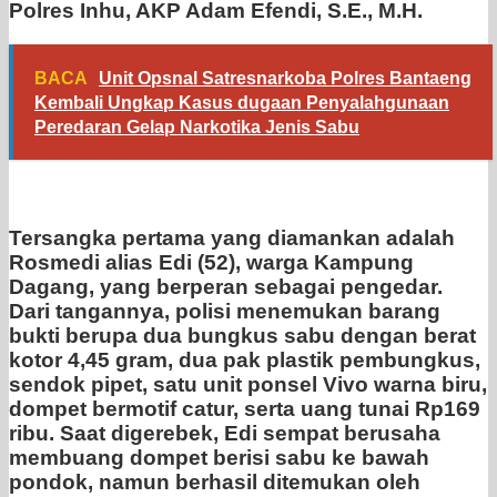
Polres Inhu, AKP Adam Efendi, S.E., M.H.
BACA
Unit Opsnal Satresnarkoba Polres Bantaeng
Kembali Ungkap Kasus dugaan Penyalahgunaan
Peredaran Gelap Narkotika Jenis Sabu
Tersangka pertama yang diamankan adalah
Rosmedi alias Edi (52), warga Kampung
Dagang, yang berperan sebagai pengedar.
Dari tangannya, polisi menemukan barang
bukti berupa dua bungkus sabu dengan berat
kotor 4,45 gram, dua pak plastik pembungkus,
sendok pipet, satu unit ponsel Vivo warna biru,
dompet bermotif catur, serta uang tunai Rp169
ribu. Saat digerebek, Edi sempat berusaha
membuang dompet berisi sabu ke bawah
pondok, namun berhasil ditemukan oleh