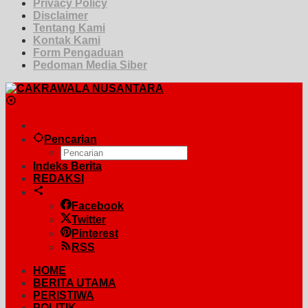
Privacy Policy
Disclaimer
Tentang Kami
Kontak Kami
Form Pengaduan
Pedoman Media Siber
Pencarian
Indeks Berita
REDAKSI
Facebook
Twitter
Pinterest
RSS
HOME
BERITA UTAMA
PERISTIWA
POLITIK