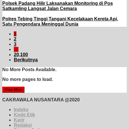
Polsek Padang Hilir Laksanakan Monitoring di Pos
Satkamling Langsat Jalan Cemara
Polres Tebing Tinggi Tangani Kecelakaan Kereta Api,
Satu Pengendara Meninggal Dunia
1
2
3
…
20,100
Berikutnya
No More Posts Available.
No more pages to load.
View More
CAKRAWALA NUSANTARA @2020
Indeks
Kode Etik
Karir
Redaksi