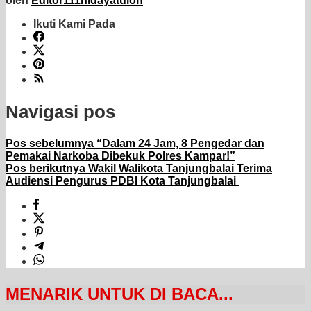
oleh
Editor111hidayatuloh
Ikuti Kami Pada
Navigasi pos
Pos sebelumnya
“Dalam 24 Jam, 8 Pengedar dan
Pemakai Narkoba Dibekuk Polres Kampar!”
Pos berikutnya
Wakil Walikota Tanjungbalai Terima
Audiensi Pengurus PDBI Kota Tanjungbalai
MENARIK UNTUK DI BACA...