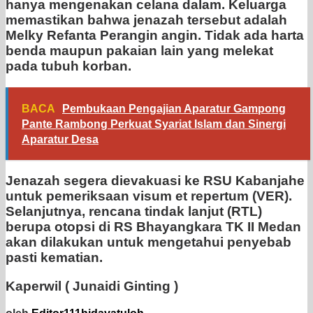
hanya mengenakan celana dalam. Keluarga
memastikan bahwa jenazah tersebut adalah
Melky Refanta Perangin angin. Tidak ada harta
benda maupun pakaian lain yang melekat
pada tubuh korban.
BACA
Pembukaan Pengajian Aparatur Gampong
Pante Rambong Perkuat Syariat Islam dan Sinergi
Aparatur Desa
Jenazah segera dievakuasi ke RSU Kabanjahe
untuk pemeriksaan visum et repertum (VER).
Selanjutnya, rencana tindak lanjut (RTL)
berupa otopsi di RS Bhayangkara TK II Medan
akan dilakukan untuk mengetahui penyebab
pasti kematian.
Kaperwil ( Junaidi Ginting )