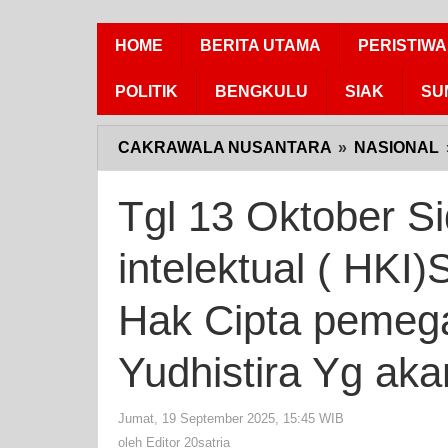
HOME
BERITA UTAMA
PERISTIWA
POLITIK
BENGKULU
SIAK
SU
CAKRAWALA NUSANTARA
»
NASIONAL
Tgl 13 Oktober S
intelektual ( HKI
Hak Cipta peme
Yudhistira Yg a
Jumat, 19 September 2025, 15:45 WIB
oleh
Editor
oleh
Editor 20satria