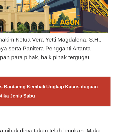
hakim Ketua Vera Yetti Magdalena, S.H.,
ya serta Panitera Pengganti Artanta
an para pihak, baik pihak tergugat
res Bantaeng Kembali Ungkap Kasus dugaan
tika Jenis Sabu
a pihak dinyatakan telah lengkap. Maka