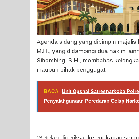
Agenda sidang yang dipimpin majelis 
M.H., yang didampingi dua hakim lainn
Sihombing, S.H., membahas kelengkap
maupun pihak penggugat.
BACA
Unit Opsnal Satresnarkoba Pol
Penyalahgunaan Peredaran Gelap Narko
“Setelah diperiksa, kelengkapan semu