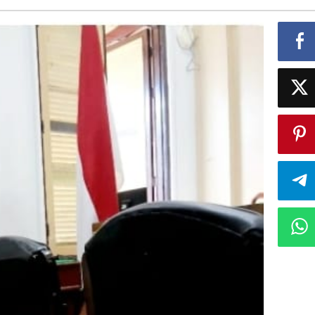
pemegang
Nama
IWO
Teuku
Yudhistira
Yg
akan
Memenangkan