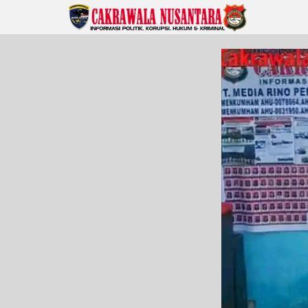
Lewati
ke
konten