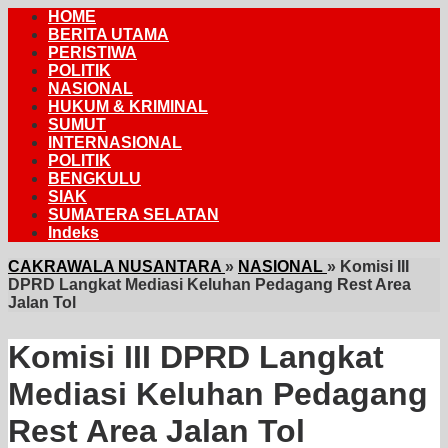
HOME
BERITA UTAMA
PERISTIWA
POLITIK
NASIONAL
HUKUM & KRIMINAL
SUMUT
INTERNASIONAL
POLITIK
BENGKULU
SIAK
SUMATERA SELATAN
Indeks
CAKRAWALA NUSANTARA
»
NASIONAL
»
Komisi III
DPRD Langkat Mediasi Keluhan Pedagang Rest Area
Jalan Tol
Komisi III DPRD Langkat
Mediasi Keluhan Pedagang
Rest Area Jalan Tol