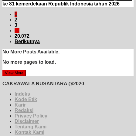
ke 81 kemerdekaan Republik Indonesia tahun 2026
1
2
3
…
20,072
Berikutnya
No More Posts Available.
No more pages to load.
View More
CAKRAWALA NUSANTARA @2020
Indeks
Kode Etik
Karir
Redaksi
Privacy Policy
Disclaimer
Tentang Kami
Kontak Kami