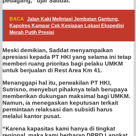
pedagang,” ujar Saddat.
BACA
Jalan Kaki Melintasi Jembatan Gantung,
Kapolres Kampar Cek Kesiapan Lokasi Ekspedisi
Merah Putih Presisi
Meski demikian, Saddat menyampaikan
apresiasi kepada PT HKI yang selama ini tetap
memberi ruang prioritas bagi pelaku UMKM
untuk berjualan di Rest Area Km 41.
Menanggapi hal itu, perwakilan PT HKI,
Sutrisno, menyebut pihaknya telah berupaya
memberikan dukungan maksimal bagi UMKM.
Namun, ia menegaskan keputusan terkait
permintaan relaksasi dan subsidi harus
melalui kantor pusat.
“Karena kapasitas kami hanya di tingkat
regional, maka kami berharap DPRD Langkat