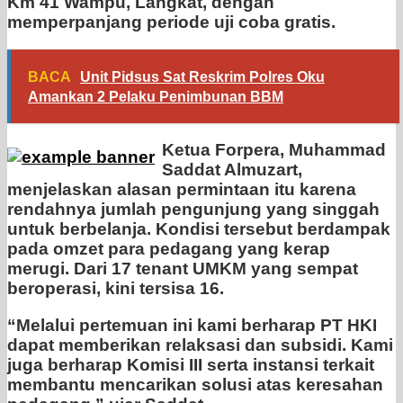
Km 41 Wampu, Langkat, dengan
memperpanjang periode uji coba gratis.
BACA
Unit Pidsus Sat Reskrim Polres Oku
Amankan 2 Pelaku Penimbunan BBM
Ketua Forpera, Muhammad
Saddat Almuzart,
menjelaskan alasan permintaan itu karena
rendahnya jumlah pengunjung yang singgah
untuk berbelanja. Kondisi tersebut berdampak
pada omzet para pedagang yang kerap
merugi. Dari 17 tenant UMKM yang sempat
beroperasi, kini tersisa 16.
“Melalui pertemuan ini kami berharap PT HKI
dapat memberikan relaksasi dan subsidi. Kami
juga berharap Komisi III serta instansi terkait
membantu mencarikan solusi atas keresahan