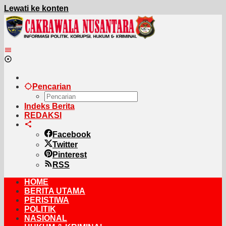
Lewati ke konten
Pencarian
Indeks Berita
REDAKSI
Facebook
Twitter
Pinterest
RSS
HOME
BERITA UTAMA
PERISTIWA
POLITIK
NASIONAL