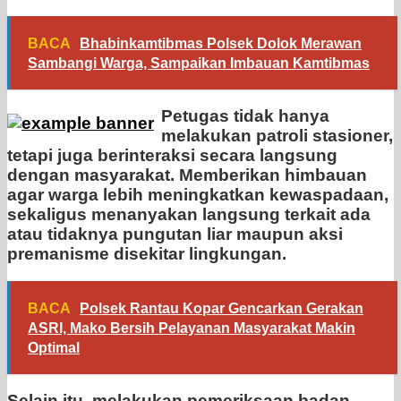
BACA
Bhabinkamtibmas Polsek Dolok Merawan
Sambangi Warga, Sampaikan Imbauan Kamtibmas
Petugas tidak hanya
melakukan patroli stasioner,
tetapi juga berinteraksi secara langsung
dengan masyarakat. Memberikan himbauan
agar warga lebih meningkatkan kewaspadaan,
sekaligus menanyakan langsung terkait ada
atau tidaknya pungutan liar maupun aksi
premanisme disekitar lingkungan.
BACA
Polsek Rantau Kopar Gencarkan Gerakan
ASRI, Mako Bersih Pelayanan Masyarakat Makin
Optimal
Selain itu, melakukan pemeriksaan badan,