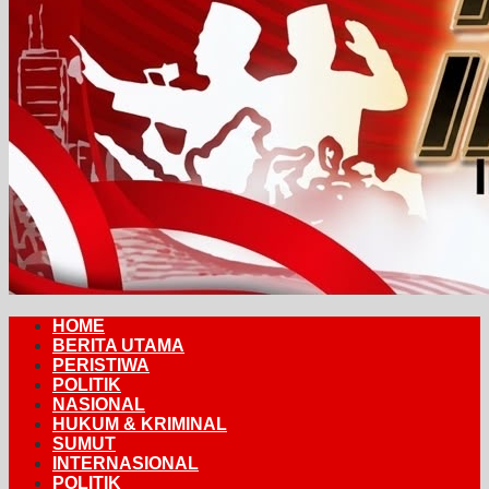
HOME
BERITA UTAMA
PERISTIWA
POLITIK
NASIONAL
HUKUM & KRIMINAL
SUMUT
INTERNASIONAL
POLITIK