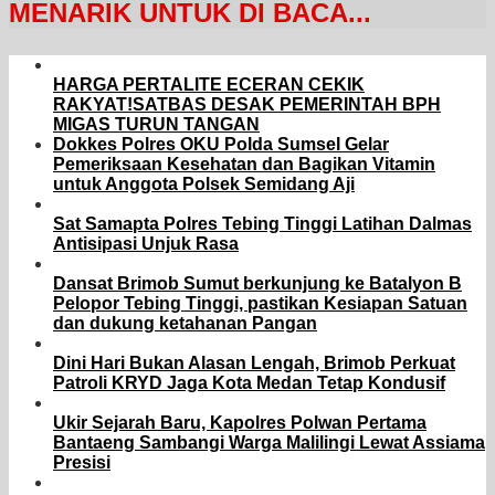
MENARIK UNTUK DI BACA...
HARGA PERTALITE ECERAN CEKIK
RAKYAT!SATBAS DESAK PEMERINTAH BPH
MIGAS TURUN TANGAN
Dokkes Polres OKU Polda Sumsel Gelar
Pemeriksaan Kesehatan dan Bagikan Vitamin
untuk Anggota Polsek Semidang Aji
Sat Samapta Polres Tebing Tinggi Latihan Dalmas
Antisipasi Unjuk Rasa
Dansat Brimob Sumut berkunjung ke Batalyon B
Pelopor Tebing Tinggi, pastikan Kesiapan Satuan
dan dukung ketahanan Pangan
Dini Hari Bukan Alasan Lengah, Brimob Perkuat
Patroli KRYD Jaga Kota Medan Tetap Kondusif
Ukir Sejarah Baru, Kapolres Polwan Pertama
Bantaeng Sambangi Warga Malilingi Lewat Assiama
Presisi