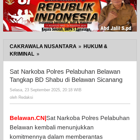
CAKRAWALA NUSANTARA
»
HUKUM &
KRIMINAL
»
Sat
Narkoba
Polres
Sat Narkoba Polres Pelabuhan Belawan
Pelabuhan
Tangkap BD Shabu di Belawan Sicanang
Belawan
Selasa, 23 September 2025, 20:18 WIB
oleh
Tangkap
Redaksi
oleh
Redaksi
BD
Shabu
di
Belawan.CN|
Sat Narkoba Polres Pelabuhan
Belawan
Belawan kembali menunjukkan
Sicanang
komitmennya dalam memberantas