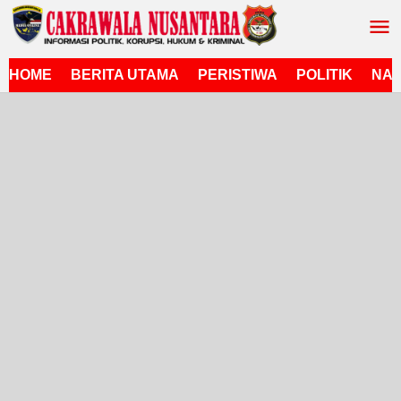
Lewati
ke
konten
HOME
BERITA UTAMA
PERISTIWA
POLITIK
NAS