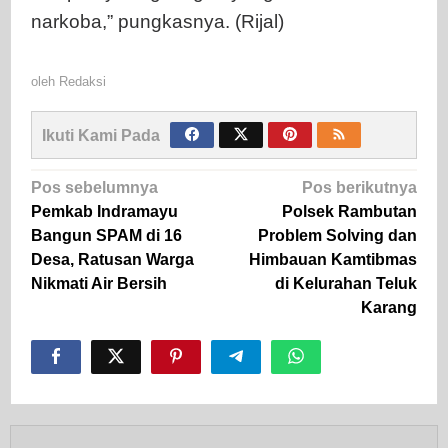
narkoba,” pungkasnya. (Rijal)
oleh
Redaksi
Ikuti Kami Pada
Navigasi
Pos sebelumnya
Pos berikutnya
pos
Pemkab Indramayu
Polsek Rambutan
Bangun SPAM di 16
Problem Solving dan
Desa, Ratusan Warga
Himbauan Kamtibmas
Nikmati Air Bersih
di Kelurahan Teluk
Karang