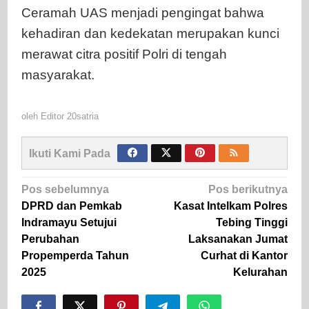
Ceramah UAS menjadi pengingat bahwa
kehadiran dan kedekatan merupakan kunci
merawat citra positif Polri di tengah
masyarakat.
oleh
Editor 20satria
Ikuti Kami Pada
Navigasi
Pos sebelumnya
Pos berikutnya
pos
DPRD dan Pemkab
Kasat Intelkam Polres
Indramayu Setujui
Tebing Tinggi
Perubahan
Laksanakan Jumat
Propemperda Tahun
Curhat di Kantor
2025
Kelurahan