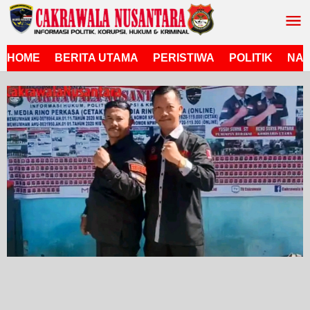
Lewati
ke
konten
HOME
BERITA UTAMA
PERISTIWA
POLITIK
NAS