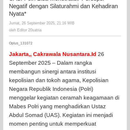
Menetralis
Negatif dengan Silaturahmi dan Kehadiran
Persepsi
Nyata*
Negatif
Jumat, 26 September 2025, 21:16 WIB
oleh
dengan
Editor
oleh
Editor 20satria
Silaturah
20satria
dan
Oplus_131072
Kehadira
Nyata*
Jakarta,, Cakrawala Nusantara.Id
26
September 2025 – Dalam rangka
membangun sinergi antara institusi
kepolisian dan tokoh agama, Kepolisian
Negara Republik Indonesia (Polri)
menggelar kegiatan ceramah keagamaan di
Mabes Polri yang menghadirkan Ustaz
Abdul Somad (UAS). Kegiatan ini menjadi
momen penting untuk memperkuat