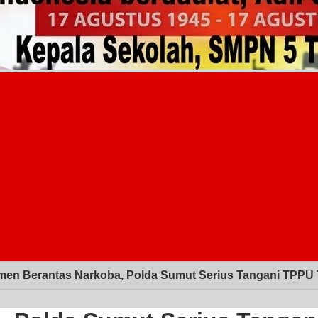
men Berantas Narkoba, Polda Sumut Serius Tangani TPPU 