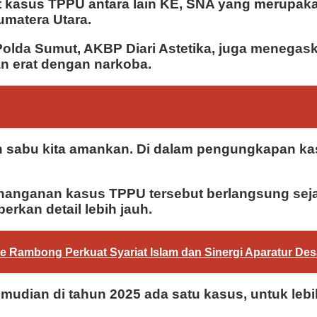
at kasus TPPU antara lain KE, SNA yang merupaka
umatera Utara.
Polda Sumut, AKBP Diari Astetika, juga menegas
n erat dengan narkoba.
ton sabu kita amankan. Di dalam pengungkapan ka
nanganan kasus TPPU tersebut berlangsung seja
rkan detail lebih jauh.
Rambong Perkuat Syariat Islam dan Sinergi Aparatur Des
mudian di tahun 2025 ada satu kasus, untuk lebi