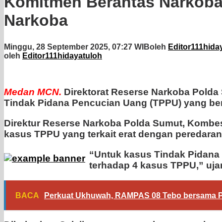
Komitmen Berantas Narkoba,
Narkoba
Minggu, 28 September 2025, 07:27 WIB
oleh
Editor111hida
oleh
Editor111hidayatuloh
Medan
MCN.
Direktorat Reserse Narkoba Pold
Tindak Pidana Pencucian Uang (TPPU) yang beras
Direktur Reserse Narkoba Polda Sumut, Kombe
kasus TPPU yang terkait erat dengan peredaran
“Untuk kasus Tindak Pidana 
terhadap 4 kasus TPPU,” ujar
BACA
Perkuat Ukhuwah, RAMPAS 08 Tebo bersama P