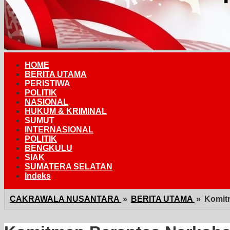
HOME
BERITA UTAMA
PERISTIWA
POLITIK
NASIONAL
HUKUM & KRIMINAL
SUMUT
INTERNASIONAL
POLITIK
BENGKULU
SIAK
SUMATERA SELATAN
Indeks
CAKRAWALA NUSANTARA
»
BERITA UTAMA
»
Komit