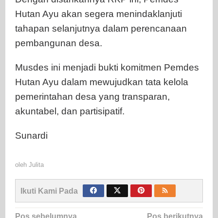
Hutan Ayu akan segera menindaklanjuti
tahapan selanjutnya dalam perencanaan
pembangunan desa.
Musdes ini menjadi bukti komitmen Pemdes
Hutan Ayu dalam mewujudkan tata kelola
pemerintahan desa yang transparan,
akuntabel, dan partisipatif.
Sunardi
oleh
Julita
Ikuti Kami Pada
Navigasi
Pos sebelumnya
Pos berikutnya