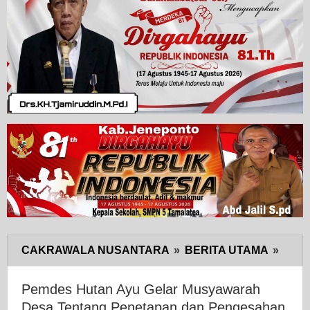
CAKRAWALA NUSANTARA
»
BERITA UTAMA
»
Pemd
Huta
Ayu
Pemdes Hutan Ayu Gelar Musyawarah
Gelar
Desa Tentang Penetapan dan Pengesahan