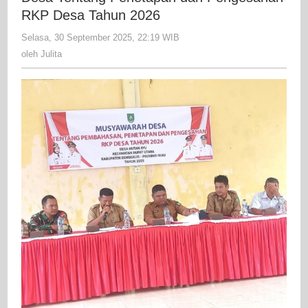
Musy
RKP Desa Tahun 2026
Desa
Selasa, 30 September 2025, 22:19 WIB
oleh
Tent
Julita
oleh
Julita
Pene
dan
Peng
RKP
Desa
Tahu
2026