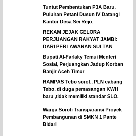
Penerangan Hukum Pada Dinas
Tuntut Pembentukan P3A Baru,
Pertanian Dan Ketahanan Pangan
Puluhan Petani Dusun IV Datangi
Kantor Desa Sei Rejo.
REKAM JEJAK GELORA
PERJUANGAN RAKYAT JAMBI:
DARI PERLAWANAN SULTAN
THAHA UNTUK MERDEKA HINGGA
Bupati Al-Farlaky Temui Menteri
KEMBALI KE PANGKUAN NKRI
Sosial, Perjuangkan Jadup Korban
Banjir Aceh Timur
RAMPAS Tebo sorot,, PLN cabang
Tebo, di duga pemasangan KWH
baru ,tidak memiliki standar SLO.
Warga Soroti Transparansi Proyek
Pembangunan di SMKN 1 Pante
Bidari