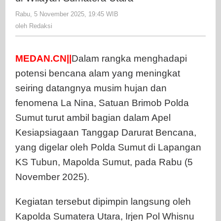
Polda
Rabu, 5 November 2025, 19:45 WIB
oleh
Sumut
Redaksi
oleh
Redaksi
Ikut
Apel
Kesiapsiaga
MEDAN.CN||
Dalam rangka menghadapi
Tanggap
potensi bencana alam yang meningkat
Darurat
seiring datangnya musim hujan dan
Bencana
fenomena La Nina, Satuan Brimob Polda
di
Wilayah
Sumut turut ambil bagian dalam Apel
Sumatera
Kesiapsiagaan Tanggap Darurat Bencana,
Utara
yang digelar oleh Polda Sumut di Lapangan
KS Tubun, Mapolda Sumut, pada Rabu (5
November 2025).
Kegiatan tersebut dipimpin langsung oleh
Kapolda Sumatera Utara, Irjen Pol Whisnu