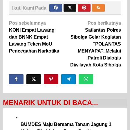
Ikuti Kami Pada
Navigasi
Pos sebelumnya
Pos berikutnya
pos
KONI Empat Lawang
Satlantas Polres
dan BNNK Empat
Sibolga Gelar Kegiatan
Lawang Teken MoU
“POLANTAS
Pencegahan Narkotika
MENYAPA”, Melalui
Patroli Dialogis
Diwilayah Kota Sibolga
MENARIK UNTUK DI BACA...
BUMDES Maju Bersama Tanam Jagung 1