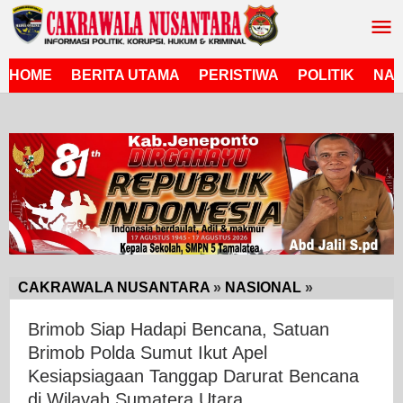
Lewati
ke
konten
HOME
BERITA UTAMA
PERISTIWA
POLITIK
NAS
CAKRAWALA NUSANTARA
»
NASIONAL
»
Brimob
Siap
Brimob Siap Hadapi Bencana, Satuan
Hadapi
Brimob Polda Sumut Ikut Apel
Bencana,
Kesiapsiagaan Tanggap Darurat Bencana
Satuan
Brimob
di Wilayah Sumatera Utara